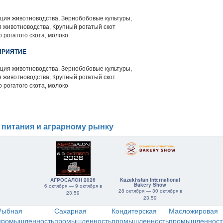
ция животноводства, Зернобобовые культуры,
 животноводства, Крупный рогатый скот
 рогатого скота, молоко
ПРИЯТИЕ
ция животноводства, Зернобобовые культуры,
 животноводства, Крупный рогатый скот
 рогатого скота, молоко
 питания и аграрному рынку
АГРОСАЛОН 2026
Kazakhstan International
Bakery Show
6 октября — 9 октября в
28 октября — 30 октября в
23:59
23:59
Рыбная
Сахарная
Кондитерская
Масложировая
промышленность
промышленность
промышленность
промышленност