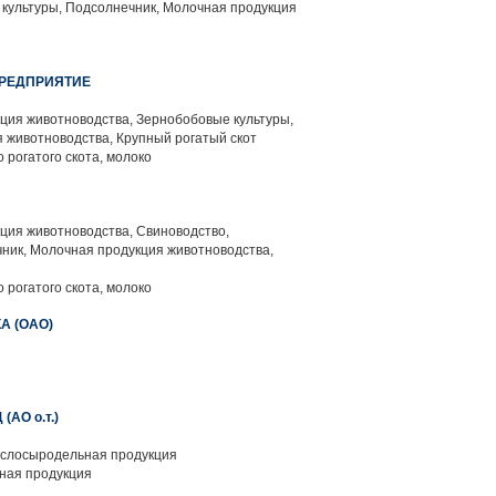
культуры, Подсолнечник, Молочная продукция
РЕДПРИЯТИЕ
ция животноводства, Зернобобовые культуры,
 животноводства, Крупный рогатый скот
 рогатого скота, молоко
ция животноводства, Свиноводство,
ник, Молочная продукция животноводства,
 рогатого скота, молоко
А (ОАО)
АО о.т.)
слосыродельная продукция
ная продукция