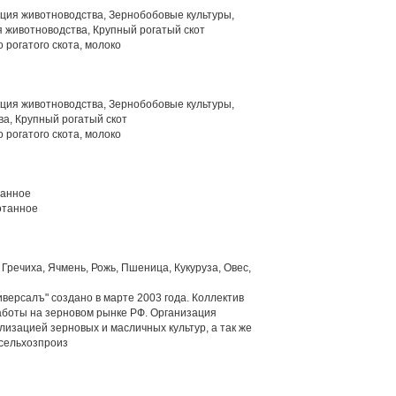
ция животноводства, Зернобобовые культуры,
 животноводства, Крупный рогатый скот
 рогатого скота, молоко
ция животноводства, Зернобобовые культуры,
а, Крупный рогатый скот
 рогатого скота, молоко
танное
отанное
Гречиха, Ячмень, Рожь, Пшеница, Кукуруза, Овес,
версалъ" создано в марте 2003 года. Коллектив
боты на зерновом рынке РФ. Организация
лизацией зерновых и масличных культур, а так же
 сельхозпроиз