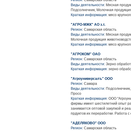
Регион:
Самарская область
Виды деятельности:
Мясная продук
Подсолнечник, Молочная продукция
Краткая информация:
мясо крупного
"АГРО-МЖК" АО з.т.
Регион:
Самарская область
Виды деятельности:
Мясная продук
Молочная продукция животноводств
Краткая информация:
мясо крупного
"АГРОКОМ" ОАО
Регион:
Самарская область
Виды деятельности:
Зерно обрабо
Краткая информация:
зерно обраб
"Агроуниверсалъ" ООО
Регион:
Самара
Виды деятельности:
Подсолнечник, 
Просо
Краткая информация:
ООО "Агроуни
фирмы имеет шестилетний опыт ра
занимается оптовой закупкой и реа
прдуктов их переработки. Работа с
"АДЕЛЯКОВО" ООО
Регион:
Самарская область