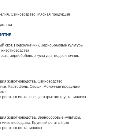
елия, Свиноводство, Мясная продукция
рдельки
ИЯТИЕ
й скот, Подсолнечник, Зернобобовые культуры,
 животноводства
рсть, зернобобовые культуры, подсолнечник,
ция животноводства, Свиноводство,
ник, Картофель, Овощи, Молочная продукция
скот
 рогатого скота, овощи открытого грунта, молоко
ция животноводства, Зернобобовые культуры,
 животноводства, Крупный рогатый скот
 рогатого скота, молоко