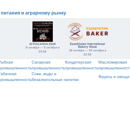
 питания и аграрному рынку
АГРОСАЛОН 2026
Kazakhstan International
Bakery Show
6 октября — 9 октября в
28 октября — 30 октября в
23:59
23:59
Рыбная
Сахарная
Кондитерская
Масложировая
промышленность
промышленность
промышленность
промышленност
Табачная
Соки, воды и
Фрукты и овощи
промышленность
безалкогольные напитки