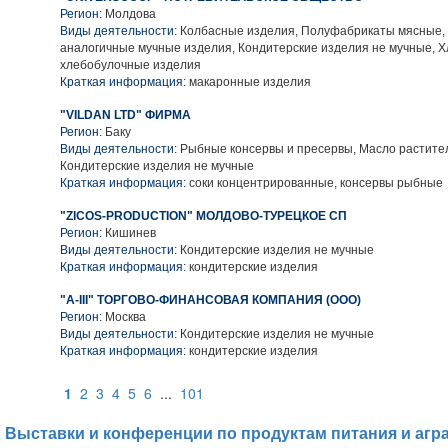
Регион:
Молдова
Виды деятельности:
Колбасные изделия, Полуфабрикаты мясные,
аналогичные мучные изделия, Кондитерские изделия не мучные, Х
хлебобулочные изделия
Краткая информация:
макаронные изделия
"VILDAN LTD" ФИРМА
Регион:
Баку
Виды деятельности:
Рыбные консервы и пресервы, Масло растител
Кондитерские изделия не мучные
Краткая информация:
соки концентрированные, консервы рыбные
"ZICOS-PRODUCTION" МОЛДОВО-ТУРЕЦКОЕ СП
Регион:
Кишинев
Виды деятельности:
Кондитерские изделия не мучные
Краткая информация:
кондитерские изделия
"А-III" ТОРГОВО-ФИНАНСОВАЯ КОМПАНИЯ (ООО)
Регион:
Москва
Виды деятельности:
Кондитерские изделия не мучные
Краткая информация:
кондитерские изделия
1
2
3
4
5
6
...
101
Выставки и конференции по продуктам питания и агр