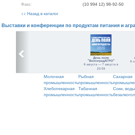
Факс:
(10 994 12) 98-92-50
<< Назад в каталог
Выставки и конференции по продуктам питания и агр
День поля
"ВолгоградАГРО"
6 о
6 августа — 7 августа в
23:59
Молочная
Рыбная
Сахарная
промышленность
промышленность
промышле
Хлебопекарная
Табачная
Соки, воды
промышленность
промышленность
безалкого