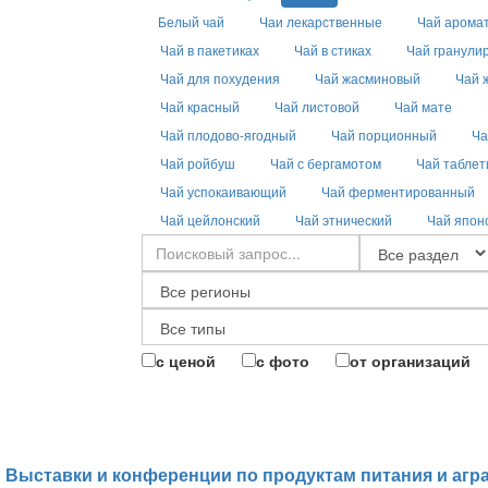
Белый чай
Чаи лекарственные
Чай арома
Чай в пакетиках
Чай в стиках
Чай гранули
Чай для похудения
Чай жасминовый
Чай 
Чай красный
Чай листовой
Чай мате
Чай плодово-ягодный
Чай порционный
Ча
Чай ройбуш
Чай с бергамотом
Чай табле
Чай успокаивающий
Чай ферментированный
Чай цейлонский
Чай этнический
Чай япон
с ценой
с фото
от организаций
Выставки и конференции по продуктам питания и агр