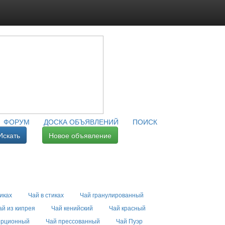
ФОРУМ
ДОСКА ОБЪЯВЛЕНИЙ
ПОИСК
Искать
Новое объявление
иках
Чай в стиках
Чай гранулированный
ай из кипрея
Чай кенийский
Чай красный
орционный
Чай прессованный
Чай Пуэр