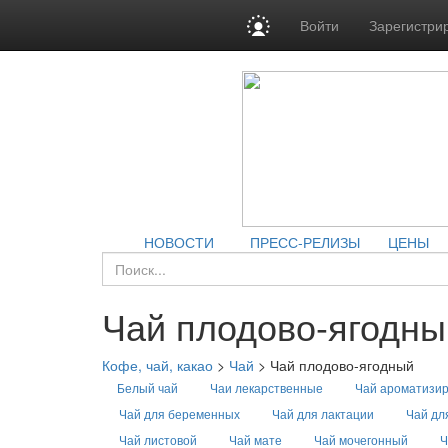
Войти
Зарегистри
НОВОСТИ
ПРЕСС-РЕЛИЗЫ
ЦЕНЫ
Чай плодово-ягодны
Кофе, чай, какао
>
Чай
>
Чай плодово-ягодный
Белый чай
Чаи лекарственные
Чай ароматизи
Чай для беременных
Чай для лактации
Чай дл
Чай листовой
Чай мате
Чай мочегонный
Ч