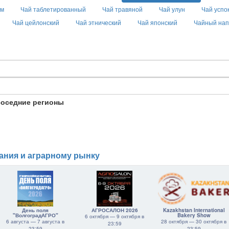
ом
Чай таблетированный
Чай травяной
Чай улун
Чай усп
Чай цейлонский
Чай этнический
Чай японский
Чайный нап
соседние регионы
ания и аграрному рынку
День поля
АГРОСАЛОН 2026
Kazakhstan International
"ВолгоградАГРО"
Bakery Show
6 октября — 9 октября в
6 августа — 7 августа в
28 октября — 30 октября в
23:59
23:59
23:59