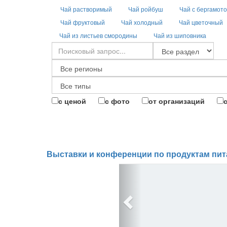
Чай растворимый
Чай ройбуш
Чай с бергамот
Чай фруктовый
Чай холодный
Чай цветочный
Чай из листьев смородины
Чай из шиповника
с ценой
с фото
от организаций
Выставки и конференции по продуктам пит