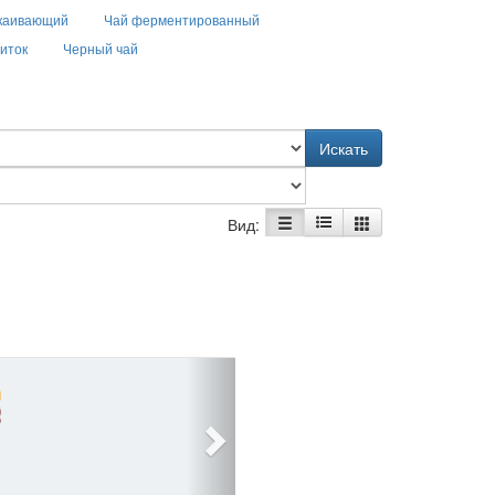
окаивающий
Чай ферментированный
иток
Черный чай
Искать
Вид: