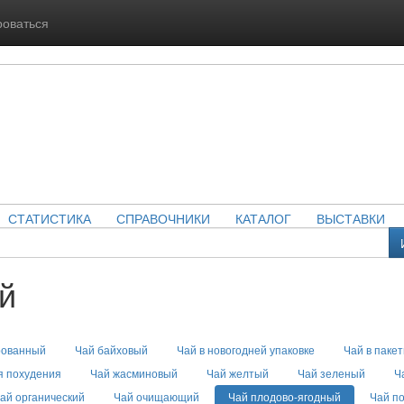
роваться
СТАТИСТИКА
СПРАВОЧНИКИ
КАТАЛОГ
ВЫСТАВКИ
й
рованный
Чай байховый
Чай в новогодней упаковке
Чай в пакет
я похудения
Чай жасминовый
Чай желтый
Чай зеленый
Ч
ай органический
Чай очищающий
Чай плодово-ягодный
Чай п