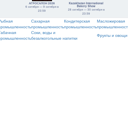
АГРОСАЛОН 2026
Kazakhstan International
Bakery Show
6 октября — 9 октября в
28 октября — 30 октября в
23:59
23:59
Рыбная
Сахарная
Кондитерская
Масложировая
промышленность
промышленность
промышленность
промышленност
Табачная
Соки, воды и
Фрукты и овощи
промышленность
безалкогольные напитки