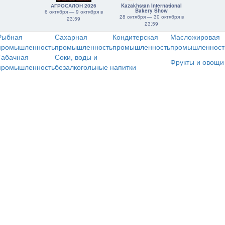
АГРОСАЛОН 2026
Kazakhstan International
Bakery Show
6 октября — 9 октября в
28 октября — 30 октября в
23:59
23:59
Рыбная
Сахарная
Кондитерская
Масложировая
промышленность
промышленность
промышленность
промышленност
Табачная
Соки, воды и
Фрукты и овощи
промышленность
безалкогольные напитки