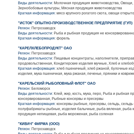
Виды деятельности:
Молочная продукция животноводства, Овощи,
Зернобобовые культуры, Мясная продукция животноводства
Краткая информация:
мясо крупного рогатого скота, овощи открыто
"ИСТОК" ОПЫТНО-ПРОИЗВОДСТВЕННОЕ ПРЕДПРИЯТИЕ (ГУП)
Регион:
Петрозаводск
Виды деятельности:
Рыба и рыбная продукция не консервированн
Краткая информация:
форель
"КАРЕЛХЛЕБОПРОДУКТ" ОАО
Регион:
Петрозаводск
Виды деятельности:
Пищевые концентраты, наполнители, приправ
продовольственная, Кондитерские изделия мучные, Хлеб и хлебо
Краткая информация:
хлеб пшеничный, хлеб ржаной, булочные из
изделия, мука пшеничная, мука ржаная, печенье, пряники и коврижк
"КАРЕЛЬСКИЙ РЫБОЛОВНЫЙ ФЛОТ" ОАО
Регион:
Беломорск
Виды деятельности:
Клей, жир, кость, мука, перо, Рыба и рыбная п
консервированная, Рыбные консервы и пресервы
Краткая информация:
консервы рыбные, пресервы, сельдь, сельдь
полуфабрикаты рыбные, изделия балычные, рыба вяленая, рыба 
продукция непищевая, рыба мороженая, рыба соленая
"КИВАЧ" ФИРМА (ООО)
Регион:
Петрозаводск