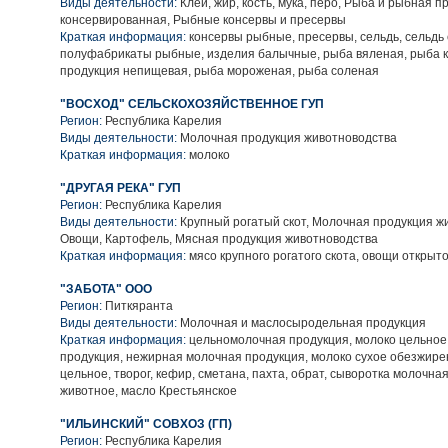
Виды деятельности:
Клей, жир, кость, мука, перо, Рыба и рыбная п
консервированная, Рыбные консервы и пресервы
Краткая информация:
консервы рыбные, пресервы, сельдь, сельдь
полуфабрикаты рыбные, изделия балычные, рыба вяленая, рыба 
продукция непищевая, рыба мороженая, рыба соленая
"ВОСХОД" СЕЛЬСКОХОЗЯЙСТВЕННОЕ ГУП
Регион:
Республика Карелия
Виды деятельности:
Молочная продукция животноводства
Краткая информация:
молоко
"ДРУГАЯ РЕКА" ГУП
Регион:
Республика Карелия
Виды деятельности:
Крупный рогатый скот, Молочная продукция ж
Овощи, Картофель, Мясная продукция животноводства
Краткая информация:
мясо крупного рогатого скота, овощи открыто
"ЗАБОТА" ООО
Регион:
Питкяранта
Виды деятельности:
Молочная и маслосыродельная продукция
Краткая информация:
цельномолочная продукция, молоко цельное
продукция, нежирная молочная продукция, молоко сухое обезжире
цельное, творог, кефир, сметана, пахта, обрат, сыворотка молочная
животное, масло Крестьянское
"ИЛЬИНСКИЙ" СОВХОЗ (ГП)
Регион:
Республика Карелия