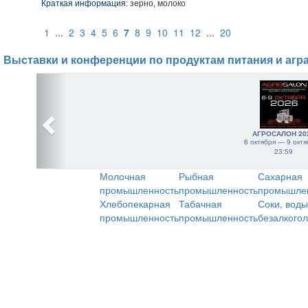
Краткая информация:
зерно, молоко
1
...
2
3
4
5
6
7
8
9
10
11
12
...
20
Выставки и конференции по продуктам питания и агр
АГРОСАЛОН 20
6 октября — 9 октя
23:59
Молочная
Рыбная
Сахарная
промышленность
промышленность
промышле
Хлебопекарная
Табачная
Соки, воды
промышленность
промышленность
безалкого