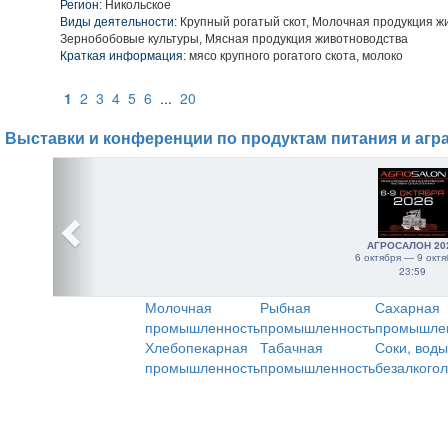
Регион:
Никольское
Виды деятельности:
Крупный рогатый скот, Молочная продукция ж
Зернобобовые культуры, Мясная продукция животноводства
Краткая информация:
мясо крупного рогатого скота, молоко
1
2
3
4
5
6
...
20
Выставки и конференции по продуктам питания и агр
АГРОСАЛОН 20
6 октября — 9 октя
23:59
Молочная
Рыбная
Сахарная
промышленность
промышленность
промышле
Хлебопекарная
Табачная
Соки, воды
промышленность
промышленность
безалкого