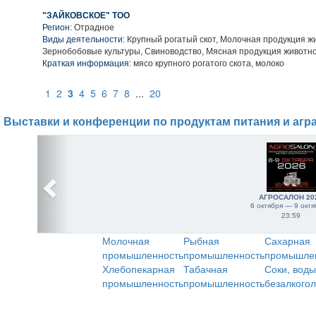
"ЗАЙКОВСКОЕ" ТОО
Регион:
Отрадное
Виды деятельности:
Крупный рогатый скот, Молочная продукция ж
Зернобобовые культуры, Свиноводство, Мясная продукция животн
Краткая информация:
мясо крупного рогатого скота, молоко
1
2
3
4
5
6
7
8
...
20
Выставки и конференции по продуктам питания и агр
АГРОСАЛОН 20
6 октября — 9 октя
23:59
Молочная
Рыбная
Сахарная
промышленность
промышленность
промышле
Хлебопекарная
Табачная
Соки, воды
промышленность
промышленность
безалкого