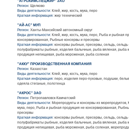
"АГРОХИМСПЕЦЖИР" ЗАО
Регион:
Щелково
Виды деятельности:
Клей, жир, кость, мука, перо
Краткая информация:
жир технический
"АЙ-АС" МУП
Регион:
Ханты-Мансийский автономный округ
Виды деятельности:
Клей, жир, кость, мука, перо, Рыба и рыбная п
консервированная, Рыбные консервы и пресервы
Краткая информация:
консервы рыбные, пресервы, сельдь, сельдь
полуфабрикаты рыбные, изделия балычные, рыба вяленая, рыба 
продукция непищевая, рыба мороженая, рыба соленая
"АККУ" ПРОИЗВОДСТВЕННАЯ КОМПАНИЯ
Регион:
Казахстан
Виды деятельности:
Клей, жир, кость, мука, перо
Краткая информация:
перо, изделия перо-пуховые, подушки, белье
одеяла стеганые, полотенца
"АКРОС" ЗАО
Регион:
Петропавловск-Камчатский
Виды деятельности:
Морепродукты и консервы из морепродуктов, Кл
мука, перо, Рыба и рыбная продукция не консервированная, Рыбн
пресервы
Краткая информация:
консервы рыбные, пресервы, сельдь, сельдь
полуфабрикаты рыбные, изделия балычные, рыба вяленая, рыба 
продукция непищевая, рыба мороженая, рыба соленая, морепроду