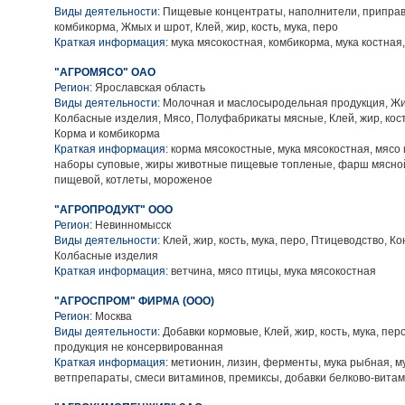
Виды деятельности:
Пищевые концентраты, наполнители, приправы
комбикорма, Жмых и шрот, Клей, жир, кость, мука, перо
Краткая информация:
мука мясокостная, комбикорма, мука костная
"АГРОМЯСО" ОАО
Регион:
Ярославская область
Виды деятельности:
Молочная и маслосыродельная продукция, Ж
Колбасные изделия, Мясо, Полуфабрикаты мясные, Клей, жир, кость
Корма и комбикорма
Краткая информация:
корма мясокостные, мука мясокостная, мясо 
наборы суповые, жиры животные пищевые топленые, фарш мясной
пищевой, котлеты, мороженое
"АГРОПРОДУКТ" ООО
Регион:
Невинномысск
Виды деятельности:
Клей, жир, кость, мука, перо, Птицеводство, К
Колбасные изделия
Краткая информация:
ветчина, мясо птицы, мука мясокостная
"АГРОСПРОМ" ФИРМА (ООО)
Регион:
Москва
Виды деятельности:
Добавки кормовые, Клей, жир, кость, мука, пер
продукция не консервированная
Краткая информация:
метионин, лизин, ферменты, мука рыбная, м
ветпрепараты, смеси витаминов, премиксы, добавки белково-вита