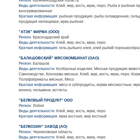
Регион:
Калининградская область
Виды деятельности:
Клей, жир, кость, мука, перо, Рыба и рыбная п
консервированная
Краткая информация:
рыбная продукция, рыба охлажденная, сель
продукция непищевая, мука рыбная
"АТЭК" ФИРМА (ООО)
Регион:
Краснодарский край
Виды деятельности:
Клей, жир, кость, мука, перо
Краткая информация:
гель рыбьего клея, клей рыбий порошкообр
"БАЛАШОВСКИЙ" МЯСОКОМБИНАТ (ОАО)
Регион:
Балашов
Виды деятельности:
Колбасные изделия, Мясная продукция живот
Свиноводство, Консервы мясные, Клей, жир, кость, мука, перо, Кор
Полуфабрикаты мясные, Мясо
Краткая информация:
мясо и субпродукты, корма мясокостные, мук
конина, пельмени, котлеты
"БЕЛКОВЫЙ ПРОДУКТ" ООО
Регион:
Лобня
Виды деятельности:
Клей, жир, кость, мука, перо
Краткая информация:
мука костная, жир костный
"БЕЛКОЗИН" ЗАВОД (АО)
Регион:
Черниговская область
Виды деятельности:
Клей, жир, кость, мука, перо