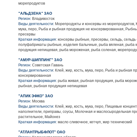
морепродуктов
"АЛЬДЗЕНА" ЗАО
Регион:
Владивосток
Виды деятельности:
Морепродукты и консервы из морепродуктов, Кл
мука, перо, Рыба и рыбная продукция не консервированная, Рыбн
пресервы
Краткая информация:
консервы рыбные, пресервы, сельдь, сельдь
полуфабрикаты рыбные, изделия балычные, рыба вяленая, рыба 
продукция непищевая, рыба мороженая, рыба соленая, морепроду
"АМУР-ШИППИНГ" ЗАО
Регион:
Советская Гавань
Виды деятельности:
Клей, жир, кость, мука, перо, Рыба и рыбная п
консервированная
Краткая информация:
рыба живая, рыбная продукция, рыба мороже
рыбная, рыбная продукция непищевая
"АПИК ЭФКО" ЗАО
Регион:
Москва
Виды деятельности:
Клей, жир, кость, мука, перо, Пищевые концен
наполнители, приправы, соусы, Молочная и маслосыродельная пр
растительное, Майонез
Краткая информация:
масло сливочное, кетчуп, жир технический
"АТЛАНТРЫБФЛОТ" ОАО