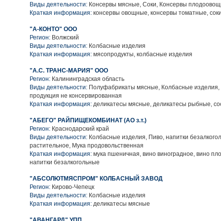
Виды деятельности:
Консервы мясные, Соки, Консервы плодоово
Краткая информация:
консервы овощные, консервы томатные, сок
"А-КОНТО" ООО
Регион:
Волжский
Виды деятельности:
Колбасные изделия
Краткая информация:
мясопродукты, колбасные изделия
"А.С. ТРАНС-МАРИЯ" ООО
Регион:
Калининградская область
Виды деятельности:
Полуфабрикаты мясные, Колбасные изделия,
продукция не консервированная
Краткая информация:
деликатесы мясные, деликатесы рыбные, сос
"АБЕГО" РАЙПИЩЕКОМБИНАТ (АО з.т.)
Регион:
Краснодарский край
Виды деятельности:
Колбасные изделия, Пиво, напитки безалкого
растительное, Мука продовольственная
Краткая информация:
мука пшеничная, вино виноградное, вино пло
напитки безалкогольные
"АБСОЛЮТМЯСПРОМ" КОЛБАСНЫЙ ЗАВОД
Регион:
Кирово-Чепецк
Виды деятельности:
Колбасные изделия
Краткая информация:
деликатесы мясные
"АВАНГАРД" УПП