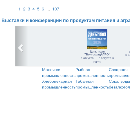
1
2
3
4
5
6
...
107
Выставки и конференции по продуктам питания и агр
День поля
"ВолгоградАГРО"
6 о
6 августа — 7 августа в
23:59
Молочная
Рыбная
Сахарная
промышленность
промышленность
промышле
Хлебопекарная
Табачная
Соки, воды
промышленность
промышленность
безалкого