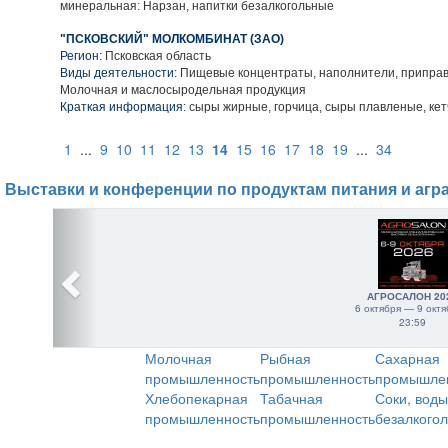
минеральная: Нарзан, напитки безалкогольные
"ПСКОВСКИЙ" МОЛКОМБИНАТ (ЗАО)
Регион:
Псковская область
Виды деятельности:
Пищевые концентраты, наполнители, приправ
Молочная и маслосыродельная продукция
Краткая информация:
сыры жирные, горчица, сыры плавленые, кет
1
...
9
10
11
12
13
14
15
16
17
18
19
...
34
Выставки и конференции по продуктам питания и агр
АГРОСАЛОН 20
6 октября — 9 октя
23:59
Молочная
Рыбная
Сахарная
промышленность
промышленность
промышле
Хлебопекарная
Табачная
Соки, воды
промышленность
промышленность
безалкого