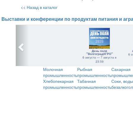
<< Назад в каталог
Выставки и конференции по продуктам питания и агр
День поля
"ВолгоградАГРО"
6 о
6 августа — 7 августа в
23:59
Молочная
Рыбная
Сахарная
промышленность
промышленность
промышле
Хлебопекарная
Табачная
Соки, воды
промышленность
промышленность
безалкого