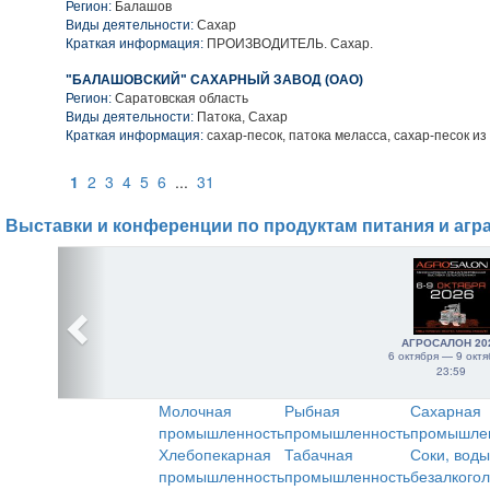
Регион:
Балашов
Виды деятельности:
Сахар
Краткая информация:
ПРОИЗВОДИТЕЛЬ. Сахар.
"БАЛАШОВСКИЙ" САХАРНЫЙ ЗАВОД (ОАО)
Регион:
Саратовская область
Виды деятельности:
Патока, Сахар
Краткая информация:
сахар-песок, патока меласса, сахар-песок из
1
2
3
4
5
6
...
31
Выставки и конференции по продуктам питания и агр
АГРОСАЛОН 20
6 октября — 9 октя
23:59
Молочная
Рыбная
Сахарная
промышленность
промышленность
промышле
Хлебопекарная
Табачная
Соки, воды
промышленность
промышленность
безалкого