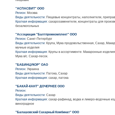
пищевые
"АСПАСВИТ" ООО
Регион:
Москва
Виды деятельности:
Пищевые концентраты, наполнители, приправ
Краткая информация:
сахарозаменители, концентраты для произв
безалкогольных
"Ассоциация "Балтпромкомплект" ООО
Регион:
Санкт-Петербург
Виды деятельности:
Крупа, Мука продовольственная, Сахар, Мака
мучные изделия
Краткая информация:
Крупы в ассортименте. Макаронные изделия
Мука в/с. Сахар-песок.
"БАБИНЦУКОР" ОАО
Регион:
Украина
Виды деятельности:
Патока, Сахар
Краткая информация:
сахар, патока
"БАКАЙ-КАНТ" ДОЧЕРНЕЕ ООО
Регион:
Виды деятельности:
Сахар
Краткая информация:
сахар-рафинад, водка и ликеро-водочные из
виноградное
"Балашовский Сахарный Комбинат" ООО