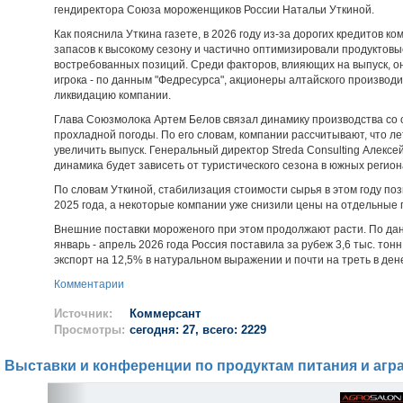
гендиректора Союза мороженщиков России Натальи Уткиной.
Как пояснила Уткина газете, в 2026 году из-за дорогих кредитов
запасов к высокому сезону и частично оптимизировали продуктовы
востребованных позиций. Среди факторов, влияющих на выпуск, он
игрока - по данным "Федресурса", акционеры алтайского производи
ликвидацию компании.
Глава Союзмолока Артем Белов связал динамику производства со 
прохладной погоды. По его словам, компании рассчитывают, что л
увеличить выпуск. Генеральный директор Streda Consulting Алексе
динамика будет зависеть от туристического сезона в южных регион
По словам Уткиной, стабилизация стоимости сырья в этом году по
2025 года, а некоторые компании уже снизили цены на отдельные 
Внешние поставки мороженого при этом продолжают расти. По дан
январь - апрель 2026 года Россия поставила за рубеж 3,6 тыс. тон
экспорт на 12,5% в натуральном выражении и почти на треть в де
Комментарии
Источник:
Коммерсант
Просмотры:
сегодня: 27, всего: 2229
Выставки и конференции по продуктам питания и агр