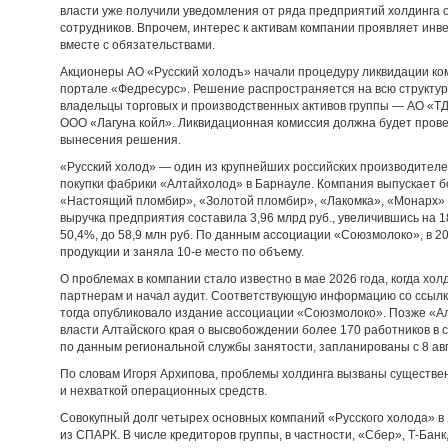
власти уже получили уведомления от ряда предприятий холдинга 
сотрудников. Впрочем, интерес к активам компании проявляет инв
вместе с обязательствами.
Акционеры АО «Русский холодъ» начали процедуру ликвидации ком
портале «Федресурс». Решение распространяется на всю структур
владельцы торговых и производственных активов группы — АО «ТД
ООО «Лагуна койл». Ликвидационная комиссия должна будет прове
вынесения решения.
«Русский холод» — один из крупнейших российских производителе
покупки фабрики «Алтайхолод» в Барнауле. Компания выпускает б
«Настоящий пломбир», «Золотой пломбир», «Лакомка», «Монарх» и 
выручка предприятия составила 3,96 млрд руб., увеличившись на 18
50,4%, до 58,9 млн руб. По данным ассоциации «Союзмолоко», в 20
продукции и заняла 10-е место по объему.
О проблемах в компании стало известно в мае 2026 года, когда хо
партнерам и начал аудит. Соответствующую информацию со ссылк
тогда опубликовало издание ассоциации «Союзмолоко». Позже «Ал
власти Алтайского края о высвобождении более 170 работников в 
по данным региональной службы занятости, запланированы с 8 авг
По словам Игоря Архипова, проблемы холдинга вызваны существе
и нехваткой операционных средств.
Совокупный долг четырех основных компаний «Русского холода» в 2
из СПАРК. В числе кредиторов группы, в частности, «Сбер», Т-Банк