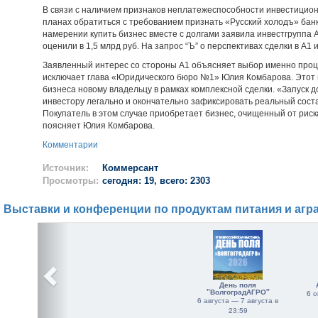
В связи с наличием признаков неплатежеспособности инвестицион
планах обратиться с требованием признать «Русский холодъ» банкро
намерении купить бизнес вместе с долгами заявила инвестгруппа 
оценили в 1,5 млрд руб. На запрос “Ъ” о перспективах сделки в А1 
Заявленный интерес со стороны А1 объясняет выбор именно проц
исключает глава «Юридического бюро №1» Юлия Комбарова. Этот 
бизнеса новому владельцу в рамках комплексной сделки. «Запуск 
инвестору легально и окончательно зафиксировать реальный сост
Покупатель в этом случае приобретает бизнес, очищенный от ри
поясняет Юлия Комбарова.
Комментарии
Источник:
Коммерсант
Просмотры:
сегодня: 19, всего: 2303
Выставки и конференции по продуктам питания и агр
День поля
"ВолгоградАГРО"
6 о
6 августа — 7 августа в
23:59