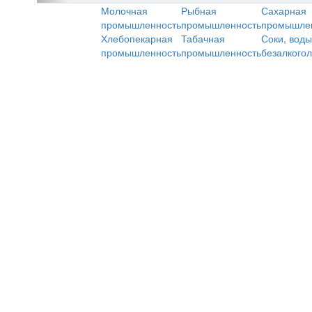
Молочная
Рыбная
Сахарная
промышленность
промышленность
промышле
Хлебопекарная
Табачная
Соки, воды
промышленность
промышленность
безалкого