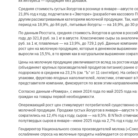
их интереса — продукция без добавок.
Средняя стоимость густых йогуртов в рознице в январе—августе сос
21,8% год к году, подсчитали в «Эвоторе» (разработчик кассового 
другим рассматриваемым категориям молочной продукции. Так, нап
период на 18,9%, до 84 руб., питьевые йогурты — на 16,9%, до 30 р
По данным Росстата, средняя стоимость йогуртов в целом в российс
году, до 321,8 руб. за 1 кг в августе. Классические сыры за анало
руб. за 1 кг, плавленые — на 13,9%, до 729,1 руб. Данные компан
рост цен на молочную продукцию, которые в денежном выражении с
выросли на 15,5%, в то время как в натуральном выражении сократ
Цены на молочную продукцию увеличиваются вслед за ростом изд
(объединяет крупных производителей продуктов питания) ранее от
подорожало в среднем на 23,1% (см. “Ъ” от 11 сентября). На себес
упаковки, фруктово-ягодных наполнителей, логистики, отмечают в Hea
представителя компании, фиксируется по всем этим направлениям
Согласно данным «Ромира», с июня 2024 года по май 2025 года на
граждан на товары первой необходимости.
Опережающий рост цен стимулирует потребителей существенно со
молочной продукции. Продажи густых йогуртов в январе—августе т
сократились на 12,4% год к году, сыров — на 8,5%. В NTech отме
полутвердых сыров в январе—июне 2025 года на 2,7% год к году, п
Гендиректор Национального союза производителей молока («Союзм
ослабление спроса на молочные продукты наблюдается со второго 