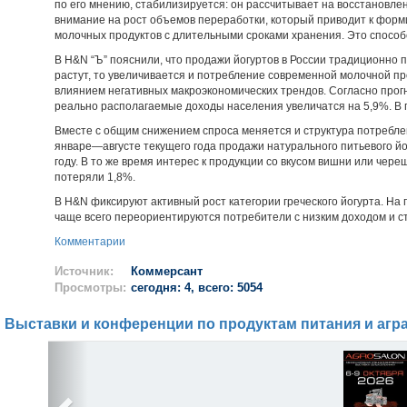
по его мнению, стабилизируется: он рассчитывает на восстановле
внимание на рост объемов переработки, который приводит к фор
молочных продуктов с длительными сроками хранения. Это способ
В H&N “Ъ” пояснили, что продажи йогуртов в России традиционно 
растут, то увеличивается и потребление современной молочной пр
влиянием негативных макроэкономических трендов. Согласно прогн
реально располагаемые доходы населения увеличатся на 5,9%. В 
Вместе с общим снижением спроса меняется и структура потребле
январе—августе текущего года продажи натурального питьевого йог
году. В то же время интерес к продукции со вкусом вишни или чере
потеряли 1,8%.
В H&N фиксируют активный рост категории греческого йогурта. На 
чаще всего переориентируются потребители с низким доходом и ст
Комментарии
Источник:
Коммерсант
Просмотры:
сегодня: 4, всего: 5054
Выставки и конференции по продуктам питания и агр