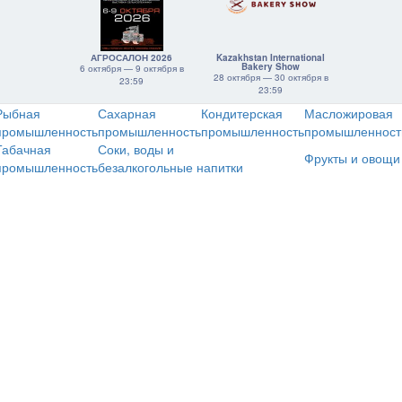
АГРОСАЛОН 2026
Kazakhstan International
Bakery Show
6 октября — 9 октября в
28 октября — 30 октября в
23:59
23:59
Рыбная
Сахарная
Кондитерская
Масложировая
промышленность
промышленность
промышленность
промышленност
Табачная
Соки, воды и
Фрукты и овощи
промышленность
безалкогольные напитки