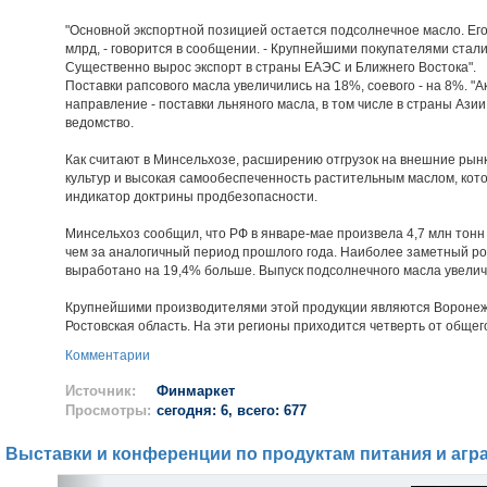
"Основной экспортной позицией остается подсолнечное масло. Его
млрд, - говорится в сообщении. - Крупнейшими покупателями стали
Существенно вырос экспорт в страны ЕАЭС и Ближнего Востока".
Поставки рапсового масла увеличились на 18%, соевого - на 8%. "А
направление - поставки льняного масла, в том числе в страны Азии
ведомство.
Как считают в Минсельхозе, расширению отгрузок на внешние рын
культур и высокая самообеспеченность растительным маслом, кот
индикатор доктрины продбезопасности.
Минсельхоз сообщил, что РФ в январе-мае произвела 4,7 млн тонн
чем за аналогичный период прошлого года. Наиболее заметный рос
выработано на 19,4% больше. Выпуск подсолнечного масла увеличи
Крупнейшими производителями этой продукции являются Воронежс
Ростовская область. На эти регионы приходится четверть от общег
Комментарии
Источник:
Финмаркет
Просмотры:
сегодня: 6, всего: 677
Выставки и конференции по продуктам питания и агр