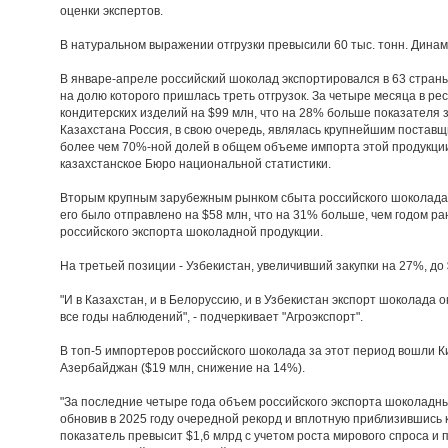
оценки экспертов.
В натуральном выражении отгрузки превысили 60 тыс. тонн. Динам
В январе-апреле российский шоколад экспортировался в 63 страны
на долю которого пришлась треть отгрузок. За четыре месяца в р
кондитерских изделий на $99 млн, что на 28% больше показателя 
Казахстана Россия, в свою очередь, являлась крупнейшим постав
более чем 70%-ной долей в общем объеме импорта этой продукции"
казахстанское Бюро национальной статистики.
Вторым крупным зарубежным рынком сбыта российского шоколада 
его было отправлено на $58 млн, что на 31% больше, чем годом 
российского экспорта шоколадной продукции.
На третьей позиции - Узбекистан, увеличивший закупки на 27%, до 
"И в Казахстан, и в Белоруссию, и в Узбекистан экспорт шоколада
все годы наблюдений", - подчеркивает "Агроэкспорт".
В топ-5 импортеров российского шоколада за этот период вошли Ки
Азербайджан ($19 млн, снижение на 14%).
"За последние четыре года объем российского экспорта шоколадны
обновив в 2025 году очередной рекорд и вплотную приблизившись к
показатель превысит $1,6 млрд с учетом роста мирового спроса и