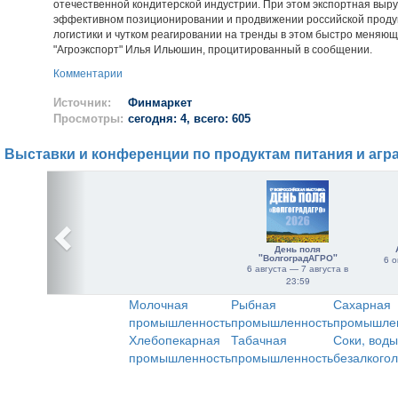
отечественной кондитерской индустрии. При этом экспортная выр
эффективном позиционировании и продвижении российской проду
логистики и чутком реагировании на тренды в этом быстро меняющ
"Агроэкспорт" Илья Ильюшин, процитированный в сообщении.
Комментарии
Источник:
Финмаркет
Просмотры:
сегодня: 4, всего: 605
Выставки и конференции по продуктам питания и агр
День поля
"ВолгоградАГРО"
6 о
6 августа — 7 августа в
23:59
Молочная
Рыбная
Сахарная
промышленность
промышленность
промышле
Хлебопекарная
Табачная
Соки, воды
промышленность
промышленность
безалкого