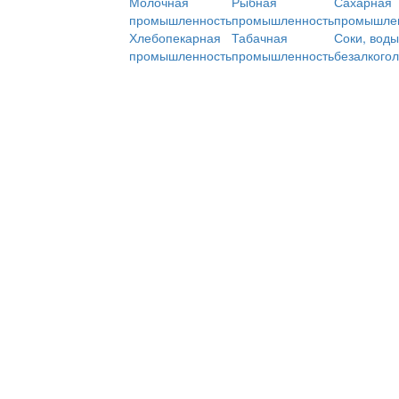
Молочная
Рыбная
Сахарная
промышленность
промышленность
промышле
Хлебопекарная
Табачная
Соки, воды
промышленность
промышленность
безалкого