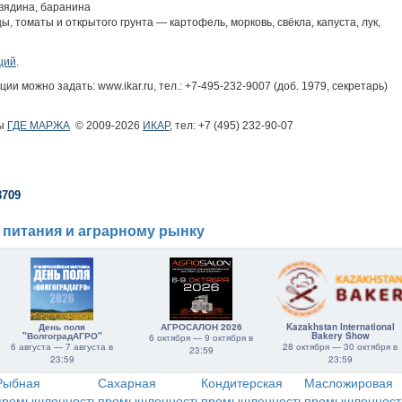
овядина, баранина
цы, томаты и открытого грунта — картофель, морковь, свёкла, капуста, лук,
ций
.
 можно задать: www.ikar.ru, тел.: +7-495-232-9007 (доб. 1979, секретарь)
ры
ГДЕ МАРЖА
© 2009-2026
ИКАР
, тел: +7 (495) 232-90-07
3709
 питания и аграрному рынку
День поля
АГРОСАЛОН 2026
Kazakhstan International
"ВолгоградАГРО"
Bakery Show
6 октября — 9 октября в
6 августа — 7 августа в
28 октября — 30 октября в
23:59
23:59
23:59
Рыбная
Сахарная
Кондитерская
Масложировая
промышленность
промышленность
промышленность
промышленност