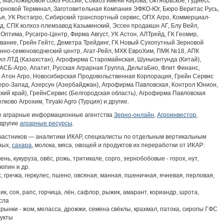
о, Масложировой союз России, Совхоз имени Кирова, Октябрьское, Гуднесс
ерновой Терминал, Заготовительная Компания ЭФКО-Юг, Бюро Веритас Русь,
я, УК Ростагро, Сибирский транспортный сервис, ОПХ Агро, Коммерциал-
йд, СПК колхоз-племзавод Казьминский, Эссен продакшн АГ, Блу Вейл,
 Оптима, Русагро-Центр, Фирма Август, УК Астон, АЛТрейд, ГК Геомир,
вание, Грейн Гейтс, Деметра Трейдинг, ГК Новый Сухопутный Зерновой
нно-семеноводческий центр, Агат-Рейл, МХК ЕвроХим, ПМК №18, АПК
мил ЛТД (Казахстан), Агрофирма Старомайнская, Шуньчэнтунда (Китай),
 АСБ-Агро, Апатит, Русская Аграрная Группа, ДельтаБио, Флит Финанс,
 Атон Агро, Новосибирская Продовольственная Корпорация, Грейн Сервис
веро-Запад, Азерсун (Азербайджан), Агрофирма Павловская, Контрол Юнион,
ский край), ГрейнСервис (Белгородская область), Агрофирма Павловская
ково Агрохим, Tiryaki Agro (Турция) и другие.
 аграрные информационные агентства
Зерно-онлайн
,
Агроинвестор
,
другие
аграрные ресурсы
.
участников — аналитики ИКАР, специалисты по отдельным вертикальным
ных,
сахара
, молока, мяса, овощей и продуктов их переработки от ИКАР:
нь, кукуруза, овёс, рожь, тритикале, сорго, зернобобовые - горох, нут,
люпин и др.
с, гречка, геркулес, пшено, овсяная, манная, пшеничная, ячневая, перловая,
к, соя, рапс, горчица, лён, сафлор, рыжик, амарант, кориандр, шрота,
сла
 рынки - жом, меласса, дрожжи, семена свёклы, крахмал, патока, сиропы ГФС
укты