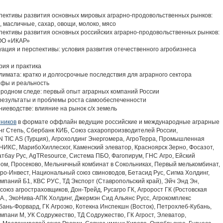
спективы развития основных мировых аграрно-продовольственных рынков:
 масличные, сахар, овощи, молоко, мясо
пективы развития основных российских аграрно-продовольственных рынков:
ОО «ИКАР»
ация и перспективы: условия развития отечественного агробизнеса
рия и практика
имата: кратко и долгосрочные последствия для аграрного сектора
ифы и реальность
еродном следе: первый опыт аграрных компаний России
результаты и проблемы роста самообеспеченности
иеводстве: влияние на рынок с/х земель
тников
в формате оффлайн ведущие российские и международные аграрные
нг Степь, Сбербанк КИБ, Союз сахаропроизводителей России,
N TIC AS (Турция), Агрохолдинг Энергомера, АгроТерра, Промышленная
НИКС, МарибоХиллесхог, Каменский элеватор, Красноярск Зерно, Фосазот,
атбау Рус, AgTResource, Система ПБО, Фагопирум, ГНС Агро, Ейский
ом, Просеково, Мельничный комбинат в Сокольниках, Первый мелькомбинат,
ро-Инвест, Национальный союз свиноводов, Бетасид Рус, Сигма Холдинг,
омпаний Б1, КВС РУС, ТД Экспорт (Ставропольский край), Эйч Энд Эн,
оюз агростраховщиков, Дон-Трейд, Русагро ГК, Агророст ГК (Ростовская
Н.А., ЭкоНива-АПК Холдинг, Джермэн Сид Альянс Русс, Агрокомплекс
ань-Форвард, ГК Агроэко, Котекна Инспекшн (Восток), Петрохлеб-Кубань,
пани М, УК Содружество, ТД Содружество, ГК Агрост, Элеватор,