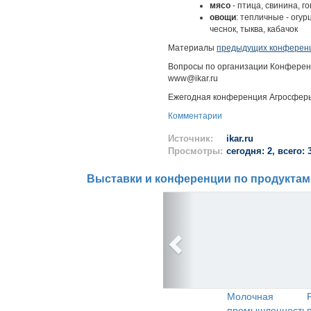
мясо
- птица, свинина, г
овощи
: тепличные - огур
чеснок, тыква, кабачок
Материалы
предыдущих конферен
Вопросы по организации Конференции
www@ikar.ru
Ежегодная конференция Агросфе
Комментарии
Источник:
ikar.ru
Просмотры:
сегодня: 2, всего: 
Выставки и конференции по продуктам
Молочная
промышленность