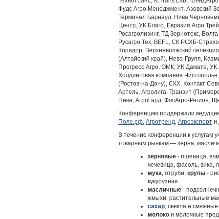
Технотранс, N.Trans Lab, ТрейдАгр
Фудс Агро Менеджмент, Азовский З
Терминал Барнаул, Нива Черноземь
Центр, УК Благо, Евразия Агро Тре
Росагролизинг, ТД Зернотекс, Волга
Русагро Тех, BEFL, СК РСХБ-Страхо
Коридор, Верхневолжский селекцио
(Алтайский край), Нева-Групп, Каз
Прогресс Агро, ОМК, УК Дамате, УК
Холдинговая компания Чистополье,
(Ростов-на-Дону), СКХ, Контакт Се
Артель, Агролига, Транзит (Примор
Нива, АгроГард, ФосАгро-Регион, Щел
Конференцию поддержали ведущие
Поле.рф
,
Агротренд
,
Агроэксперт
и 
В течение конференции к услугам 
товарным рынкам — зерна, маслич
зерновые
- пшеница, ячме
чечевица, фасоль, вика, 
мука
, отруби,
крупы
- ри
кукурузная
масличные
- подсолнечни
жмыхи, растительные ма
сахар
, свёкла и смежные
молоко
и молочные прод