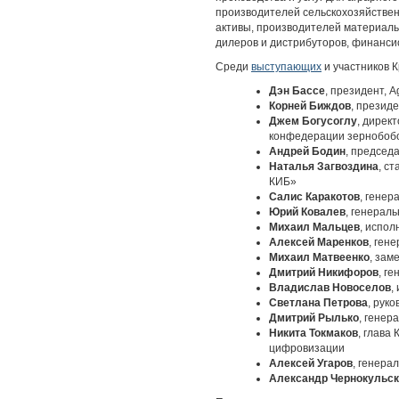
производителей сельскохозяйствен
активы, производителей материаль
дилеров и дистрибуторов, финансис
Среди
выступающих
и участников К
Дэн Бассе
, президент, 
Корней Биждов
, презид
Джем Богусоглу
, дирек
конфедерации зернобоб
Андрей Бодин
, председ
Наталья Загвоздина
, с
КИБ»
Салис Каракотов
, гене
Юрий Ковалев
, генерал
Михаил Мальцев
, испо
Алексей Маренков
, ген
Михаил Матвеенко
, зам
Дмитрий Никифоров
, г
Владислав Новоселов
,
Светлана Петрова
, рук
Дмитрий Рылько
, генер
Никита Токмаков
, глава
цифровизации
Алексей Угаров
, генера
Александр Чернокульс