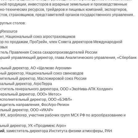
ной продукции, инвесторов в аграрные земельные и производственные
но-технических ресурсов, трейдеров и пищевых компаний, экспортеров,
тов, страховщиков, представителей органов государственного управления.
руглых столов:
AgResource
ент, Национальный союз агростраховщиков
тор по продажам, ПроГрейн, член Совета директоров Международной
овых
атель Правления Союза сахаропроизводителей России
тарший управляющий директор, глава Аналитического управления, «Сбербанк
ральный директор, АО «Щелково Агрохим»
ьный директор, Национальный союз свиноводов
лнительный директор, Масложировой союз России
еральный директор, АгроТерра
еститель генерального директора, ООО «ЭкоНива-АПК Холдинг»
енеральный директор, ООО» Метос»
 исполнительный директор, ООО «БЭФЛ»
оводитель направления, ФосАгро-Регион
альный директор, ООО «ИКАР»
 КФХ, агроблогер, участник рабочих групп МСХ РФ по агрообразованию и
льный директор, УК «Продимекс Агро»
кий
, заместитель директора Института физики атмосферы, РАН