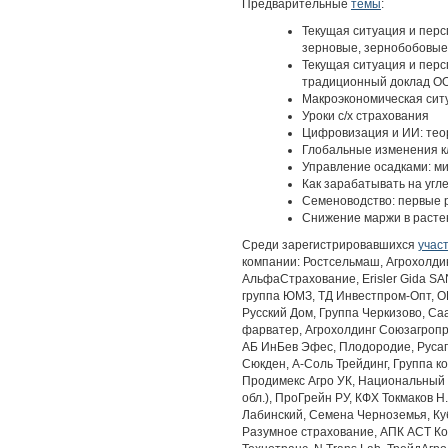
Предварительные
темы
:
Текущая ситуация и пер
зерновые, зернобобовые,
Текущая ситуация и перс
традиционный доклад О
Макроэкономическая ситу
Уроки с/х страхования
Цифровизация и ИИ: тео
Глобальные изменения кл
Управление осадками: м
Как зарабатывать на угл
Семеноводство: первые 
Снижение маржи в растен
Среди зарегистрировавшихся
учас
компании: Ростсельмаш, Агрохолди
АльфаСтрахование, Erisler Gida SA
группа ЮМЗ, ТД Инвестпром-Опт, О
Русский Дом, Группа Черкизово, Са
фарватер, Агрохолдинг Союзагропр
АБ ИнБев Эфес, Плодородие, Русаг
Сюкден, А-Соль Трейдинг, Группа к
Продимекс Агро УК, Национальный с
обл.), ПроГрейн РУ, КФХ Токмаков 
Лабинский, Семена Черноземья, Куб
Разумное страхование, АПК АСТ Ком