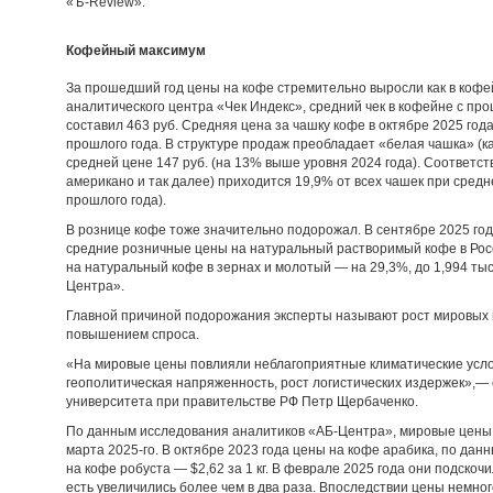
«Ъ-Review».
Кофейный максимум
За прошедший год цены на кофе стремительно выросли как в кофейн
аналитического центра «Чек Индекс», средний чек в кофейне с пр
составил 463 руб. Средняя цена за чашку кофе в октябре 2025 го
прошлого года. В структуре продаж преобладает «белая чашка» (ка
средней цене 147 руб. (на 13% выше уровня 2024 года). Соответст
американо и так далее) приходится 19,9% от всех чашек при средн
прошлого года).
В рознице кофе тоже значительно подорожал. В сентябре 2025 го
средние розничные цены на натуральный растворимый кофе в России
на натуральный кофе в зернах и молотый — на 29,3%, до 1,994 тыс. 
Центра».
Главной причиной подорожания эксперты называют рост мировых 
повышением спроса.
«На мировые цены повлияли неблагоприятные климатические усло
геополитическая напряженность, рост логистических издержек»,—
университета при правительстве РФ Петр Щербаченко.
По данным исследования аналитиков «АБ-Центра», мировые цены н
марта 2025-го. В октябре 2023 года цены на кофе арабика, по данны
на кофе робуста — $2,62 за 1 кг. В феврале 2025 года они подскочил
есть увеличились более чем в два раза. Впоследствии цены немног