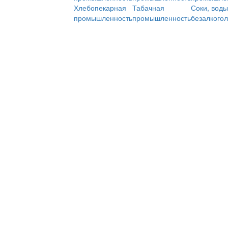
Хлебопекарная
Табачная
Соки, воды
промышленность
промышленность
безалкого