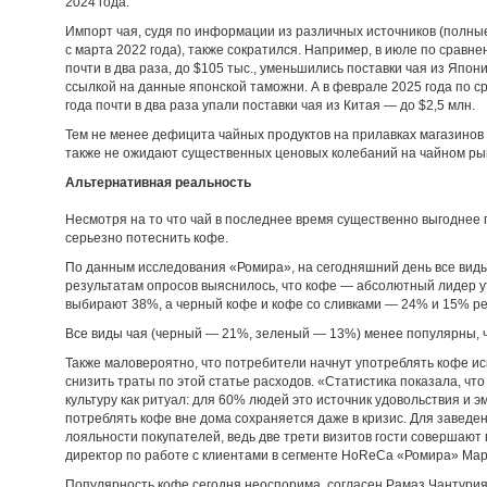
2024 года.
Импорт чая, судя по информации из различных источников (полны
с марта 2022 года), также сократился. Например, в июле по срав
почти в два раза, до $105 тыс., уменьшились поставки чая из Япо
ссылкой на данные японской таможни. А в феврале 2025 года по 
года почти в два раза упали поставки чая из Китая — до $2,5 млн.
Тем не менее дефицита чайных продуктов на прилавках магазинов 
также не ожидают существенных ценовых колебаний на чайном ры
Альтернативная реальность
Несмотря на то что чай в последнее время существенно выгоднее 
серьезно потеснить кофе.
По данным исследования «Ромира», на сегодняшний день все виды
результатам опросов выяснилось, что кофе — абсолютный лидер у
выбирают 38%, а черный кофе и кофе со сливками — 24% и 15% ре
Все виды чая (черный — 21%, зеленый — 13%) менее популярны, ч
Также маловероятно, что потребители начнут употреблять кофе и
снизить траты по этой статье расходов. «Статистика показала, чт
культуру как ритуал: для 60% людей это источник удовольствия и 
потреблять кофе вне дома сохраняется даже в кризис. Для заведе
лояльности покупателей, ведь две трети визитов гости совершают 
директор по работе с клиентами в сегменте HoReCa «Ромира» Мар
Популярность кофе сегодня неоспорима, согласен Рамаз Чантурия.