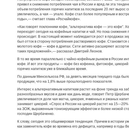
привел к снижению потребления чая в России и вряд ли эта тенд
объем потребления горячих напитков за последние 20 лет вырос с
увеличилось, а чая — упало. Кофе стал более популярным и востр
годы»,— считает глава «Росчайкофе».
«Как говорят поклонники кофе, “альтернатива кофе — это кофе”. 
переходят сегодня на кофейные напитки и чай. Но пока снижения 
происходит. В настоящий момент наблюдается рост в продажах зер
был отток в сторону потребления растворимого кофе. Становится 
молотого кофе — кофе в дрипах. Сети активно расширяют ассортим
таких предложений»,— рассказал Дмитрий Леонов.
В то же время параллельно с чайно-кофейным рынком в России ин
кофе. И вот эти продукты — кофе без кофеина, фитокофе, цикорий
горячих напитков уже в ближайшее время.
По данным Минсельхоза РФ, за девять месяцев текущего года было
продукции, что на 1,8% выше прошлогоднего показателя.
Интерес к альтернативным напиткам растет на фоне тренда на заб
разнообразных вкусов и даже как дань моде, говорит Петр Щербаче
увеличиваются доли чая матча, цикория, ячменных и ржаных напит
занимает цикорий. «Спрос в России на цикорий растет на 15—20% 
на ЗОЖ, выраженным тонизирующим эффектом и более низкой сто
господин Щербаченко.
К слову, сегодня это общемировая тенденция. Причем в истории у
как заменитель кофе во времена его дефицита, например в годы В