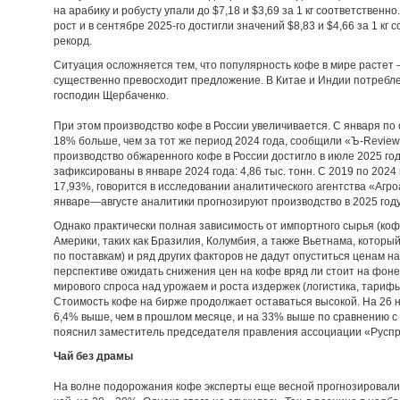
на арабику и робусту упали до $7,18 и $3,69 за 1 кг соответственно
рост и в сентябре 2025-го достигли значений $8,83 и $4,66 за 1 к
рекорд.
Ситуация осложняется тем, что популярность кофе в мире растет 
существенно превосходит предложение. В Китае и Индии потребл
господин Щербаченко.
При этом производство кофе в России увеличивается. С января по
18% больше, чем за тот же период 2024 года, сообщили «Ъ-Revie
производство обжаренного кофе в России достигло в июле 2025 го
зафиксированы в январе 2024 года: 4,86 тыс. тонн. С 2019 по 2024
17,93%, говорится в исследовании аналитического агентства «Агро
январе—августе аналитики прогнозируют производство в 2025 году 
Однако практически полная зависимость от импортного сырья (ко
Америки, таких как Бразилия, Колумбия, а также Вьетнама, который
по поставкам) и ряд других факторов не дадут опуститься ценам н
перспективе ожидать снижения цен на кофе вряд ли стоит на фон
мирового спроса над урожаем и роста издержек (логистика, тарифы
Стоимость кофе на бирже продолжает оставаться высокой. На 26 
6,4% выше, чем в прошлом месяце, и на 33% выше по сравнению 
пояснил заместитель председателя правления ассоциации «Русп
Чай без драмы
На волне подорожания кофе эксперты еще весной прогнозировали 