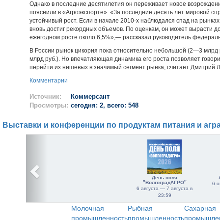
Однако в последние десятилетия он переживает новое возрождени
пояснили в «Агроэкспорте». «За последние десять лет мировой сп
устойчивый рост. Если в начале 2010-х наблюдался спад на рынках
вновь достиг рекордных объемов. По оценкам, он может вырасти до
ежегодном росте около 6,5%»,— рассказал руководитель федерал
В России рынок цикория пока относительно небольшой (2—3 млрд р
млрд руб.). Но впечатляющая динамика его роста позволяет говори
перейти из нишевых в значимый сегмент рынка, считает Дмитрий 
Комментарии
Источник:
Коммерсант
Просмотры:
сегодня: 2, всего: 548
Выставки и конференции по продуктам питания и агр
День поля
"ВолгоградАГРО"
6 о
6 августа — 7 августа в
23:59
Молочная
Рыбная
Сахарная
промышленность
промышленность
промышле