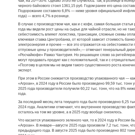
чай, на 20—30%. Однако этого не случилось. Так, в рознице в ноябр
черного байхового стоил 1361,15 руб. Годом ранее его цена состав
Подорожание составило 6,8% — ниже уровня официальной инфляции
года) — всего 4,7% в рознице.
В случае с производством чая, как и с кофе, самая большая статья
года мы видели рост цены на сырье для чайной отрасли, но не тако
себестоимость влияют логистика, трансакции, сложные схемы опл
ключевая ставка Центробанка, от которой зависит стоимость банко
электроэнергия и прочее — все это отражается на себестоимости 
отпускные цены у производителей»,— отмечает генеральный дире
«Росчайкофе» Рамаз Чантурия. Но решающее слово за ритейлерам
могут продавать продукт как с положительной, так и с отрицатель
«Поэтому в целом мы не видим такого существенного роста конечн
эксперт.
При этом в России снижается производство упакованного чая — как
«Агроан», в 2024 году в России было произведено 99,59 тыс. тонн 
2025 года производители получили 60,22 тыс. тонн, что на 8% ни
года.
За последний месяц лета текущего года было произведено 6,25 тыс
2024 года. Аналитики отмечают, что внутреннее производство факти
осталось на том же уровне, а в 2025 году вообще снизилось.
Что касается упакованного зеленого чая, то в 2024 году в России 
«Агроан». В январе—августе 2025 года произвели 7,2 тыс. тонн, ч
предыдущего года. В августе 2025 года было произведено 802 тонн