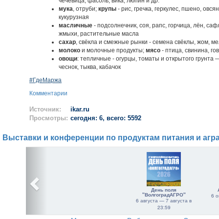
чечевица, фасоль, вика, люпин и др.
мука
, отруби;
крупы
- рис, гречка, геркулес, пшено, овс
кукурузная
масличные
- подсолнечник, соя, рапс, горчица, лён, са
жмыхи, растительные масла
сахар
, свёкла и смежные рынки - семена свёклы, жом, м
молоко
и молочные продукты;
мясо
- птица, свинина, г
овощи
: тепличные - огурцы, томаты и открытого грунта —
чеснок, тыква, кабачок
#ГдеМаржа
Комментарии
Источник:
ikar.ru
Просмотры:
сегодня: 6, всего: 5592
Выставки и конференции по продуктам питания и агр
День поля
"ВолгоградАГРО"
6 о
6 августа — 7 августа в
23:59