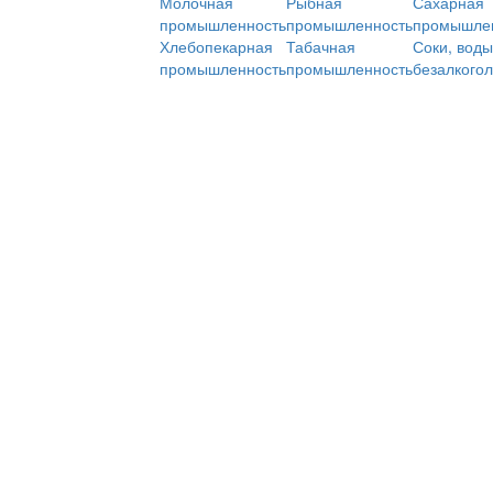
Молочная
Рыбная
Сахарная
промышленность
промышленность
промышле
Хлебопекарная
Табачная
Соки, воды
промышленность
промышленность
безалкого