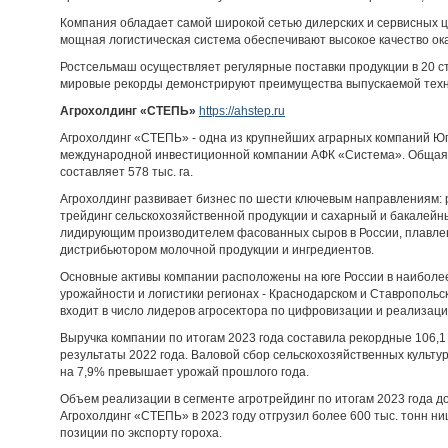
Компания обладает самой широкой сетью дилерских и сервисных ц
мощная логистическая система обеспечивают высокое качество ок
Ростсельмаш осуществляет регулярные поставки продукции в 20 с
мировые рекорды демонстрируют преимущества выпускаемой техн
Агрохолдинг «СТЕПЬ»
https://ahstep.ru
Агрохолдинг «СТЕПЬ» - одна из крупнейших аграрных компаний Юг
международной инвестиционной компании АФК «Система». Общая 
составляет 578 тыс. га.
Агрохолдинг развивает бизнес по шести ключевым направлениям: 
трейдинг сельскохозяйственной продукции и сахарный и бакалейны
лидирующим производителем фасованных сыров в России, плавле
дистрибьютором молочной продукции и ингредиентов.
Основные активы компании расположены на юге России в наиболее
урожайности и логистики регионах - Краснодарском и Ставропольс
входит в число лидеров агросектора по цифровизации и реализаци
Выручка компании по итогам 2023 года составила рекордные 106,1
результаты 2022 года. Валовой сбор сельскохозяйственных культур
на 7,9% превышает урожай прошлого года.
Объем реализации в сегменте агротрейдинг по итогам 2023 года дост
Агрохолдинг «СТЕПЬ» в 2023 году отгрузил более 600 тыс. тонн н
позиции по экспорту гороха.