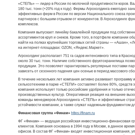
«СТЕПЬ» — лидер в России по молочной продуктивности коров. Вал
180 тыс. тонн (+20% год к году). Фермы Агрохолдинга ежегодно за
эффективных ферм в России по версии Национального союза прои
партнеров с большим отрывом от конкурентов. В Агрохолдинге фу
комплексов.
Компания выпускает линейку бакалейной продукции под собственн
ассортиментов круп и снеков. Кроме того, в портфеле компании о
найти на полках крупнейших торговых сетей страны — «Ашан», «Ле
на интернет-площадках: OZON, «Яндекс.Маркет».
Агрохолдинг располагает 751 га садов интенсивного типа в Красно
около 30 тыс. тонн. Наличие собственного фруктохранилища позвол
продукции. Это позволяет гарантировать регулярные поставки пар
зависеть от сезонного падения цен осенью в период массового сбо
В течение нескольких лет компания активно развивает программу
сельхозтехники в парке «СТЕПИ» составляет более 80%, средств 
компания использует только российские удобрения и только отеч
производственных культур. Оперативная реакция на внешние выз
команды менеджеров Агрохолдинга «СТЕПЬ» и эффективные страт
устойчивости компании, а также служат надежным фундаментом дл
Финансовая группа «Финам»
https://finam.ru
ФГ «Финам» — ведущая российская инвестиционно-финансовая гр
клиентов. Компания основана в 1994 году в Москве, в данное врем
офисов. В состав ФГ «Финам» входят инвестиционная компания, у