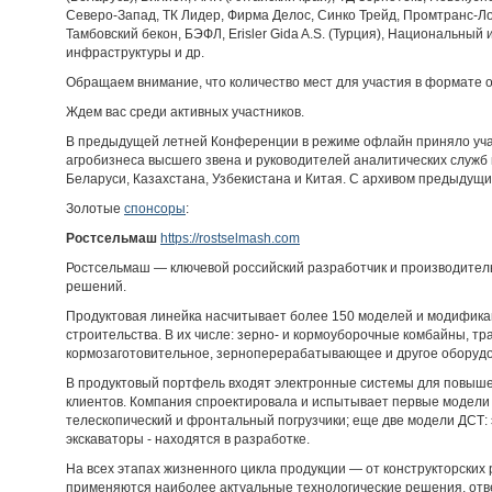
Северо-Запад, ТК Лидер, Фирма Делос, Синко Трейд, Промтранс-Ло
Тамбовский бекон, БЭФЛ, Erisler Gida A.S. (Турция), Национальный
инфраструктуры и др.
Обращаем внимание, что количество мест для участия в формате 
Ждем вас среди активных участников.
В предыдущей летней Конференции в режиме офлайн приняло уча
агробизнеса высшего звена и руководителей аналитических служб
Беларуси, Казахстана, Узбекистана и Китая. С архивом предыду
Золотые
спонсоры
:
Ростсельмаш
https://rostselmash.com
Ростсельмаш — ключевой российский разработчик и производител
решений.
Продуктовая линейка насчитывает более 150 моделей и модифика
строительства. В их числе: зерно- и кормоуборочные комбайны, тр
кормозаготовительное, зерноперерабатывающее и другое оборуд
В продуктовый портфель входят электронные системы для повыш
клиентов. Компания спроектировала и испытывает первые модели
телескопический и фронтальный погрузчики; еще две модели ДСТ: 
экскаваторы - находятся в разработке.
На всех этапах жизненного цикла продукции — от конструкторских
применяются наиболее актуальные технологические решения, отв