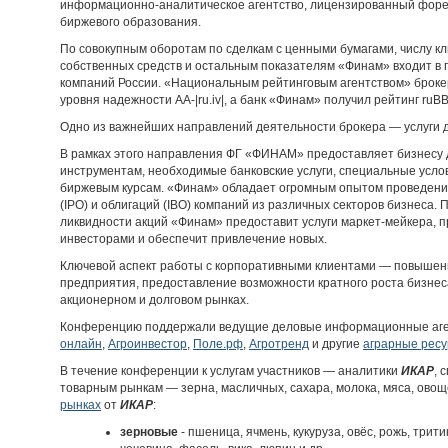
информационно-аналитическое агентство, лицензированный форек
биржевого образования.
По совокупным оборотам по сделкам с ценными бумагами, числу кл
собственных средств и остальным показателям «Финам» входит в
компаний России. «Национальным рейтинговым агентством» броке
уровня надежности АА-|ru.iv|, а банк «Финам» получил рейтинг ruB
Одно из важнейших направлений деятельности брокера — услуги д
В рамках этого направления ФГ «ФИНАМ» предоставляет бизнесу 
инструментам, необходимые банковские услуги, специальные усло
биржевым курсам. «Финам» обладает огромным опытом проведени
(IPO) и облигаций (IBO) компаний из различных секторов бизнеса
ликвидности акций «Финам» предоставит услуги маркет-мейкера, 
инвесторами и обеспечит привлечение новых.
Ключевой аспект работы с корпоративными клиентами — повышен
предприятия, предоставление возможности кратного роста бизне
акционерном и долговом рынках.
Конференцию поддержали ведущие деловые информационные аг
онлайн
,
Агроинвестор
,
Поле.рф
,
Агротренд
и другие
аграрные рес
В течение конференции к услугам участников — аналитики
ИКАР
, 
товарным рынкам — зерна, масличных, сахара, молока, мяса, овощ
рынках
от
ИКАР
:
зерновые
- пшеница, ячмень, кукуруза, овёс, рожь, трити