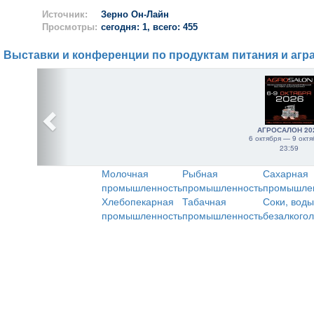
Источник:
Зерно Он-Лайн
Просмотры:
сегодня: 1, всего: 455
Выставки и конференции по продуктам питания и агр
АГРОСАЛОН 20
6 октября — 9 октя
23:59
Молочная
Рыбная
Сахарная
промышленность
промышленность
промышле
Хлебопекарная
Табачная
Соки, воды
промышленность
промышленность
безалкого