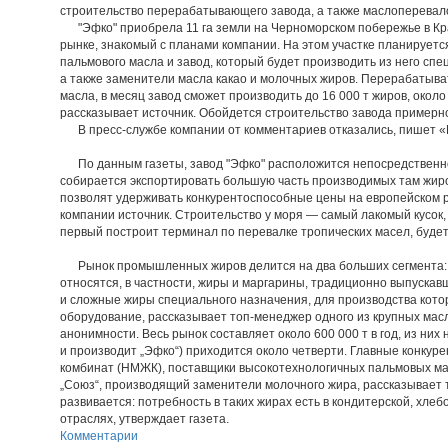
строительство перерабатывающего завода, а также маслоперевал
"Эфко" приобрела 11 га земли на Черноморском побережье в Кра
рынке, знакомый с планами компании. На этом участке планируетс
пальмового масла и завод, который будет производить из него сп
а также заменители масла какао и молочных жиров. Перерабатыва
масла, в месяц завод сможет производить до 16 000 т жиров, окол
рассказывает источник. Обойдется строительство завода примерно
В пресс-службе компании от комментариев отказались, пишет «
По данным газеты, завод "Эфко" расположится непосредственно 
собирается экспортировать большую часть производимых там жиро
позволят удерживать конкурентоспособные цены на европейском 
компании источник. Строительство у моря — самый лакомый кусок, 
первый построит терминал по перевалке тропических масел, буде
Рынок промышленных жиров делится на два больших сегмента: т
относятся, в частности, жиры и маргарины, традиционно выпуска
и сложные жиры специального назначения, для производства кото
оборудование, рассказывает топ-менеджер одного из крупных мас
анонимности. Весь рынок составляет около 600 000 т в год, из ни
и производит „Эфко“) приходится около четверти. Главные конку
комбинат (НМЖК), поставщики высокотехнологичных пальмовых ма
„Союз“, производящий заменители молочного жира, рассказывает 
развивается: потребность в таких жирах есть в кондитерской, хле
отраслях, утверждает газета.
Комментарии