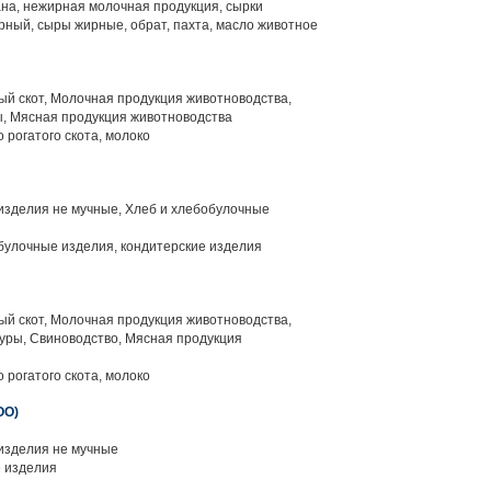
ана, нежирная молочная продукция, сырки
рный, сыры жирные, обрат, пахта, масло животное
й скот, Молочная продукция животноводства,
, Мясная продукция животноводства
 рогатого скота, молоко
изделия не мучные, Хлеб и хлебобулочные
булочные изделия, кондитерские изделия
й скот, Молочная продукция животноводства,
уры, Свиноводство, Мясная продукция
 рогатого скота, молоко
ОО)
изделия не мучные
 изделия