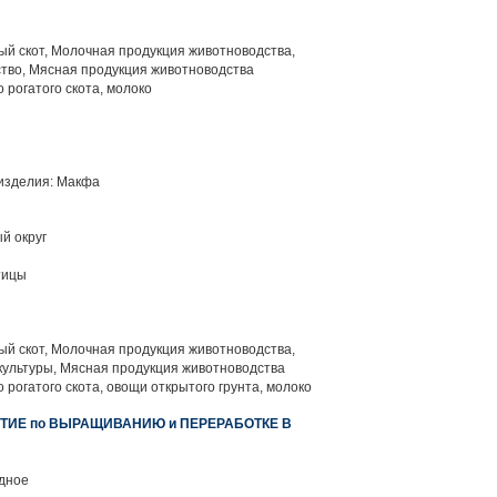
й скот, Молочная продукция животноводства,
тво, Мясная продукция животноводства
 рогатого скота, молоко
изделия: Макфа
й округ
тицы
й скот, Молочная продукция животноводства,
ультуры, Мясная продукция животноводства
 рогатого скота, овощи открытого грунта, молоко
ТИЕ по ВЫРАЩИВАНИЮ и ПЕРЕРАБОТКЕ В
дное