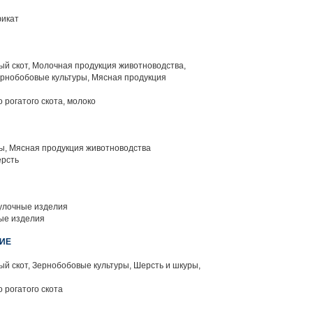
фикат
й скот, Молочная продукция животноводства,
ернобобовые культуры, Мясная продукция
 рогатого скота, молоко
ы, Мясная продукция животноводства
ерсть
улочные изделия
ые изделия
ТИЕ
й скот, Зернобобовые культуры, Шерсть и шкуры,
 рогатого скота