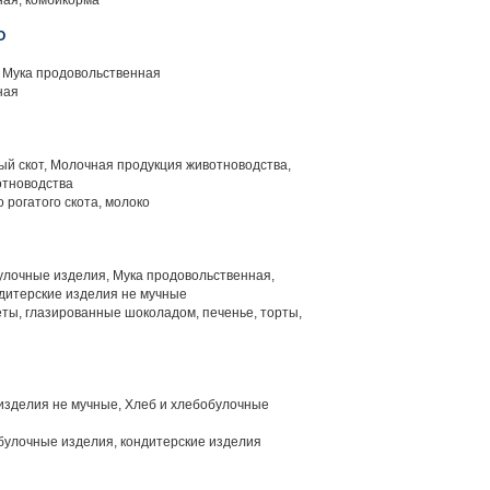
ая, комбикорма
О
, Мука продовольственная
ная
й скот, Молочная продукция животноводства,
отноводства
 рогатого скота, молоко
улочные изделия, Мука продовольственная,
дитерские изделия не мучные
ты, глазированные шоколадом, печенье, торты,
изделия не мучные, Хлеб и хлебобулочные
булочные изделия, кондитерские изделия