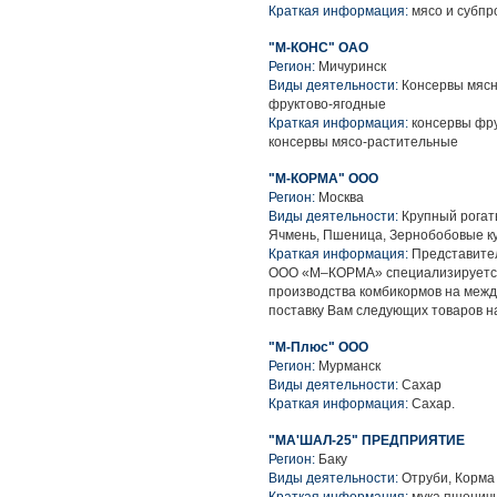
Краткая информация:
мясо и субпр
"М-КОНС" ОАО
Регион:
Мичуринск
Виды деятельности:
Консервы мясн
фруктово-ягодные
Краткая информация:
консервы фру
консервы мясо-растительные
"М-КОРМА" ООО
Регион:
Москва
Виды деятельности:
Крупный рогаты
Ячмень, Пшеница, Зернобобовые ку
Краткая информация:
Представител
ООО «М–КОРМА» специализируется 
производства комбикормов на меж
поставку Вам следующих товаров н
"М-Плюс" ООО
Регион:
Мурманск
Виды деятельности:
Сахар
Краткая информация:
Сахар.
"МА'ШАЛ-25" ПРЕДПРИЯТИЕ
Регион:
Баку
Виды деятельности:
Отруби, Корма