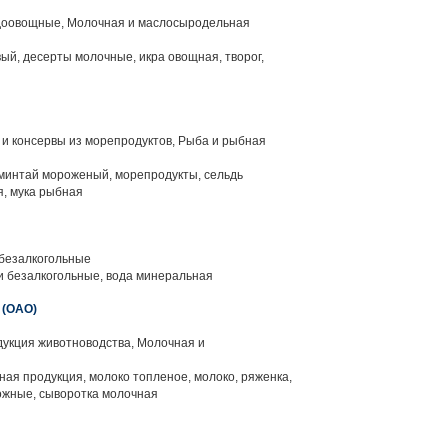
оовощные, Молочная и маслосыродельная
ый, десерты молочные, икра овощная, творог,
и консервы из морепродуктов, Рыба и рыбная
минтай мороженый, морепродукты, сельдь
, мука рыбная
 безалкогольные
и безалкогольные, вода минеральная
(ОАО)
укция животноводства, Молочная и
ая продукция, молоко топленое, молоко, ряженка,
рожные, сыворотка молочная