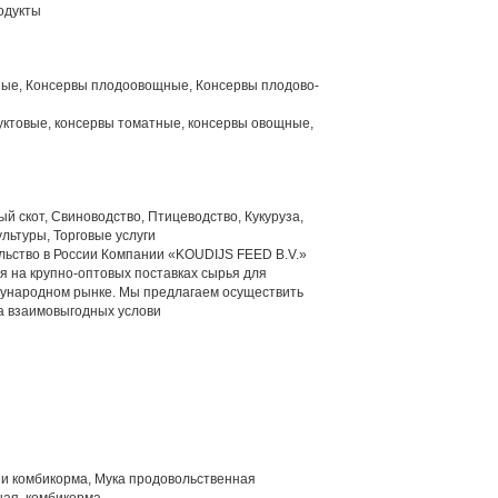
одукты
ые, Консервы плодоовощные, Консервы плодово-
ктовые, консервы томатные, консервы овощные,
й скот, Свиноводство, Птицеводство, Кукуруза,
льтуры, Торговые услуги
ьство в России Компании «KOUDIJS FEED B.V.»
на крупно-оптовых поставках сырья для
дународном рынке. Мы предлагаем осуществить
а взаимовыгодных услови
 и комбикорма, Мука продовольственная