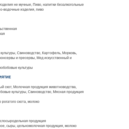
зделия не мучные, Пиво, напитки безалкогольные
ро-водочные изделия, пиво
ьственная
ная
ультуры, Свиноводство, Картофель, Морковь,
консервы и пресервы, Мед искусственный и
нобобовые культуры
ИЯТИЕ
й скот, Молочная продукция животноводства,
бовые культуры, Свиноводство, Мясная продукция
 рогатого скота, молоко
слосыродельная продукция
ое, сыры, цельномолочная продукция, молоко