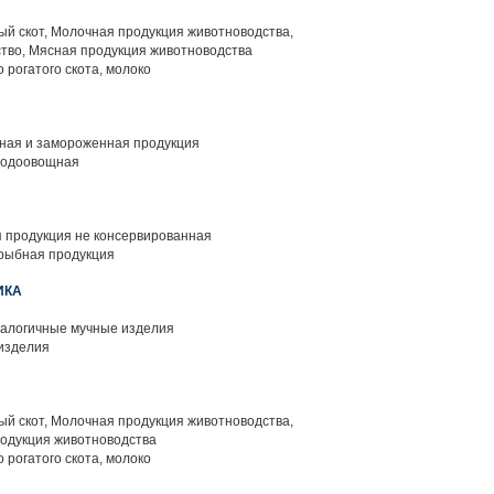
й скот, Молочная продукция животноводства,
тво, Мясная продукция животноводства
 рогатого скота, молоко
ая и замороженная продукция
лодоовощная
 продукция не консервированная
рыбная продукция
ИКА
алогичные мучные изделия
изделия
й скот, Молочная продукция животноводства,
родукция животноводства
 рогатого скота, молоко