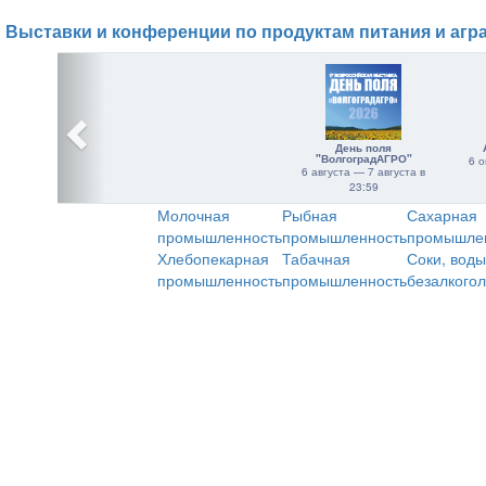
Выставки и конференции по продуктам питания и агр
День поля
"ВолгоградАГРО"
6 о
6 августа — 7 августа в
23:59
Молочная
Рыбная
Сахарная
промышленность
промышленность
промышле
Хлебопекарная
Табачная
Соки, воды
промышленность
промышленность
безалкого