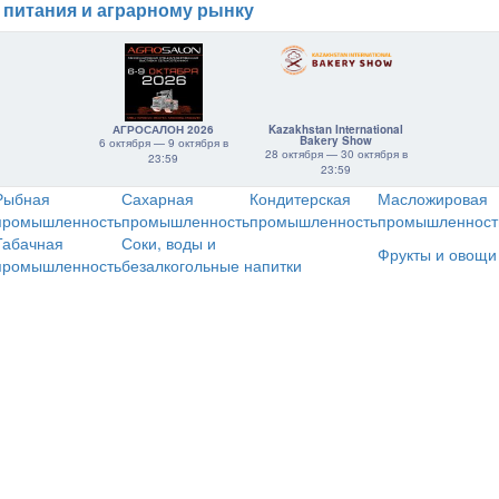
 питания и аграрному рынку
АГРОСАЛОН 2026
Kazakhstan International
Bakery Show
6 октября — 9 октября в
28 октября — 30 октября в
23:59
23:59
Рыбная
Сахарная
Кондитерская
Масложировая
промышленность
промышленность
промышленность
промышленност
Табачная
Соки, воды и
Фрукты и овощи
промышленность
безалкогольные напитки