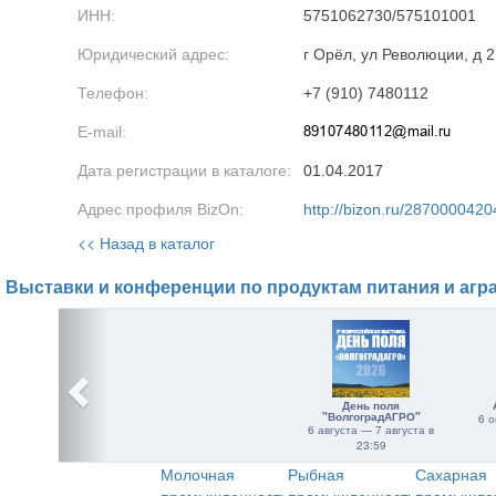
ИНН:
5751062730/575101001
Юридический адрес:
г Орёл, ул Революции, д 2
Телефон:
+7 (910) 7480112
E-mail:
Дата регистрации в каталоге:
01.04.2017
Адрес профиля BizOn:
http://bizon.ru/2870000420
<< Назад в каталог
Выставки и конференции по продуктам питания и агр
День поля
"ВолгоградАГРО"
6 о
6 августа — 7 августа в
23:59
Молочная
Рыбная
Сахарная