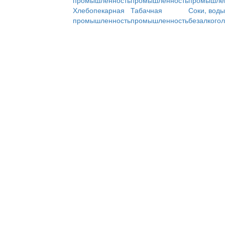
промышленность
промышленность
промышле
Хлебопекарная
Табачная
Соки, воды
промышленность
промышленность
безалкого