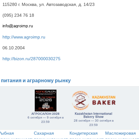
115280 г. Москва, ул. Автозаводская, д. 14/23
(095) 234 76 18
http://www.agroimp.ru
06.10.2004
http://bizon.ru/287000030275
 питания и аграрному рынку
АГРОСАЛОН 2026
Kazakhstan International
Bakery Show
6 октября — 9 октября в
28 октября — 30 октября в
23:59
23:59
Рыбная
Сахарная
Кондитерская
Масложировая