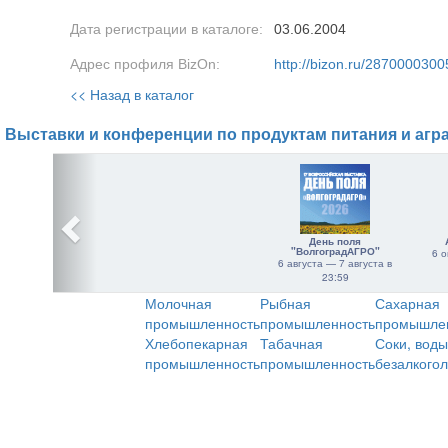
Дата регистрации в каталоге:
03.06.2004
Адрес профиля BizOn:
http://bizon.ru/2870000300
<< Назад в каталог
Выставки и конференции по продуктам питания и агр
День поля
"ВолгоградАГРО"
6 о
6 августа — 7 августа в
23:59
Молочная
Рыбная
Сахарная
промышленность
промышленность
промышле
Хлебопекарная
Табачная
Соки, воды
промышленность
промышленность
безалкого