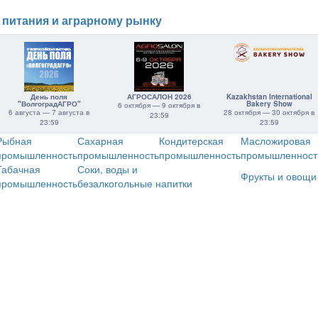
 питания и аграрному рынку
День поля
АГРОСАЛОН 2026
Kazakhstan International
"ВолгоградАГРО"
Bakery Show
6 октября — 9 октября в
6 августа — 7 августа в
28 октября — 30 октября в
23:59
23:59
23:59
Рыбная
Сахарная
Кондитерская
Масложировая
промышленность
промышленность
промышленность
промышленност
Табачная
Соки, воды и
Фрукты и овощи
промышленность
безалкогольные напитки