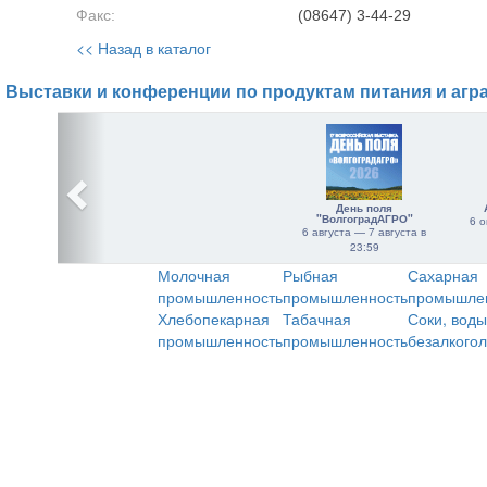
Факс:
(08647) 3-44-29
<< Назад в каталог
Выставки и конференции по продуктам питания и агр
День поля
"ВолгоградАГРО"
6 о
6 августа — 7 августа в
23:59
Молочная
Рыбная
Сахарная
промышленность
промышленность
промышле
Хлебопекарная
Табачная
Соки, воды
промышленность
промышленность
безалкого