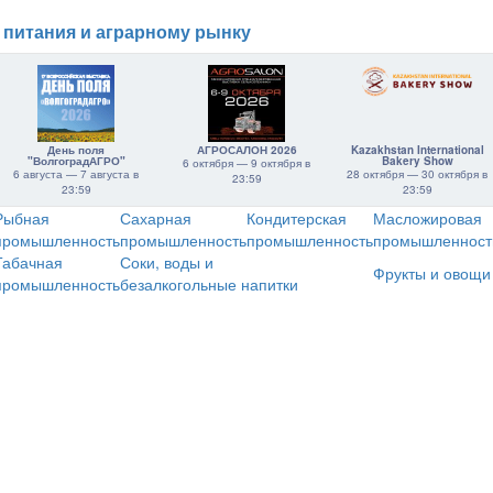
 питания и аграрному рынку
День поля
АГРОСАЛОН 2026
Kazakhstan International
"ВолгоградАГРО"
Bakery Show
6 октября — 9 октября в
6 августа — 7 августа в
28 октября — 30 октября в
23:59
23:59
23:59
Рыбная
Сахарная
Кондитерская
Масложировая
промышленность
промышленность
промышленность
промышленност
Табачная
Соки, воды и
Фрукты и овощи
промышленность
безалкогольные напитки