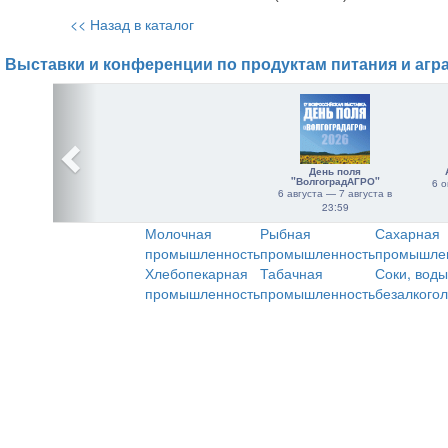
<< Назад в каталог
Выставки и конференции по продуктам питания и агр
День поля
"ВолгоградАГРО"
6 о
6 августа — 7 августа в
23:59
Молочная
Рыбная
Сахарная
промышленность
промышленность
промышле
Хлебопекарная
Табачная
Соки, воды
промышленность
промышленность
безалкого