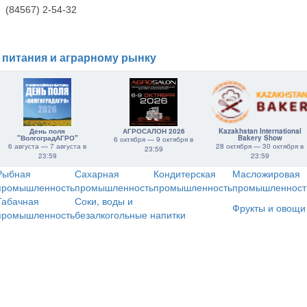
(84567) 2-54-32
 питания и аграрному рынку
День поля
АГРОСАЛОН 2026
Kazakhstan International
"ВолгоградАГРО"
Bakery Show
6 октября — 9 октября в
6 августа — 7 августа в
28 октября — 30 октября в
23:59
23:59
23:59
Рыбная
Сахарная
Кондитерская
Масложировая
промышленность
промышленность
промышленность
промышленност
Табачная
Соки, воды и
Фрукты и овощи
промышленность
безалкогольные напитки