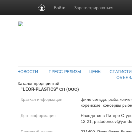
Войти
Зарегистрироваться
НОВОСТИ
ПРЕСС-РЕЛИЗЫ
ЦЕНЫ
СТАТИСТИ
ОБЪЯВ
Каталог предприятий
"LEOR-PLASTICS" СП (ООО)
Краткая информация:
филе сельди, рыба копче
корейские, консервы рыб
Доп. информация:
Находятся в Питере Студ
12-21, p.studencov@yandex
Почтовый адрес:
231400, Республика Белару