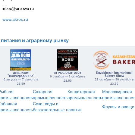
www.akros.ru
 питания и аграрному рынку
День поля
АГРОСАЛОН 2026
Kazakhstan International
"ВолгоградАГРО"
Bakery Show
6 октября — 9 октября в
6 августа — 7 августа в
28 октября — 30 октября в
23:59
23:59
23:59
Рыбная
Сахарная
Кондитерская
Масложировая
промышленность
промышленность
промышленность
промышленност
Табачная
Соки, воды и
Фрукты и овощи
промышленность
безалкогольные напитки