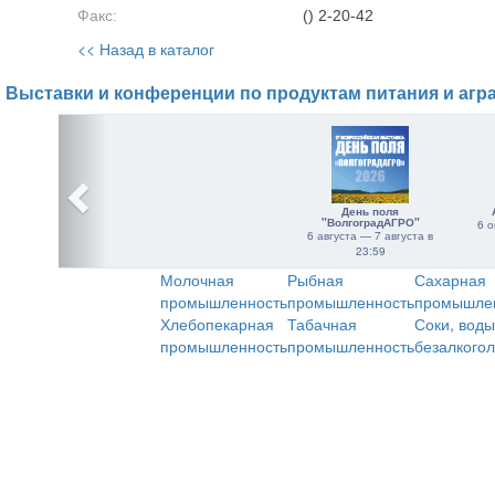
Факс:
() 2-20-42
<< Назад в каталог
Выставки и конференции по продуктам питания и агр
День поля
"ВолгоградАГРО"
6 о
6 августа — 7 августа в
23:59
Молочная
Рыбная
Сахарная
промышленность
промышленность
промышле
Хлебопекарная
Табачная
Соки, воды
промышленность
промышленность
безалкого