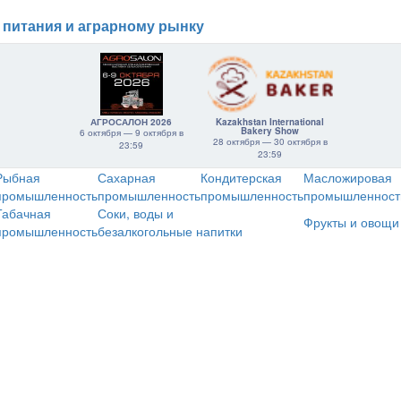
 питания и аграрному рынку
АГРОСАЛОН 2026
Kazakhstan International
Bakery Show
6 октября — 9 октября в
28 октября — 30 октября в
23:59
23:59
Рыбная
Сахарная
Кондитерская
Масложировая
промышленность
промышленность
промышленность
промышленност
Табачная
Соки, воды и
Фрукты и овощи
промышленность
безалкогольные напитки