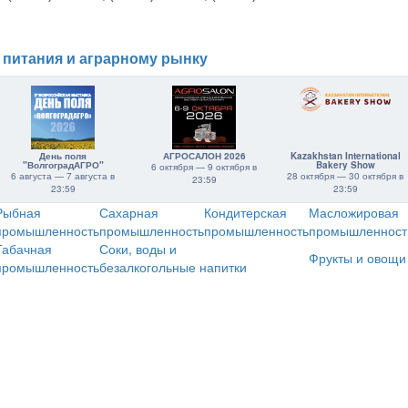
 питания и аграрному рынку
День поля
АГРОСАЛОН 2026
Kazakhstan International
"ВолгоградАГРО"
Bakery Show
6 октября — 9 октября в
6 августа — 7 августа в
28 октября — 30 октября в
23:59
23:59
23:59
Рыбная
Сахарная
Кондитерская
Масложировая
промышленность
промышленность
промышленность
промышленност
Табачная
Соки, воды и
Фрукты и овощи
промышленность
безалкогольные напитки