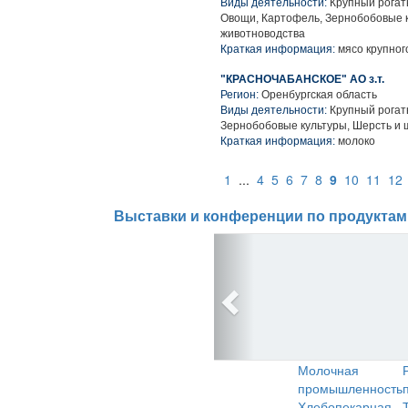
Виды деятельности:
Крупный рогаты
Овощи, Картофель, Зернобобовые к
животноводства
Краткая информация:
мясо крупного
"КРАСНОЧАБАНСКОЕ" АО з.т.
Регион:
Оренбургская область
Виды деятельности:
Крупный рогаты
Зернобобовые культуры, Шерсть и 
Краткая информация:
молоко
1
...
4
5
6
7
8
9
10
11
12
Выставки и конференции по продуктам
Молочная
промышленность
Хлебопекарная