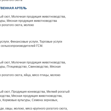
 рогатого скота
ТВЕННАЯ АРТЕЛЬ
й скот, Молочная продукция животноводства,
уры, Мясная продукция животноводства
 рогатого скота, молоко
слуги, Финансовые услуги, Торговые услуги
 сельхозпроизводителей ГСМ.
й скот, Молочная продукция животноводства,
уры, Птицеводство, Свиноводство, Мясная
 рогатого скота, яйца, мясо птицы, молоко
й скот, Продукция коневодства, Мелкий рогатый
водства, Мясная продукция животноводства,
ы, Кормовые культуры, Семена зерновых,
и, овцы, молоко, мясо крупного рогатого скота,