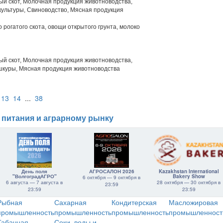
й скот, Молочная продукция животноводства,
ультуры, Свиноводство, Мясная продукция
 рогатого скота, овощи открытого грунта, молоко
й скот, Молочная продукция животноводства,
шкуры, Мясная продукция животноводства
13
14
...
38
 питания и аграрному рынку
День поля
АГРОСАЛОН 2026
Kazakhstan International
"ВолгоградАГРО"
Bakery Show
6 октября — 9 октября в
6 августа — 7 августа в
28 октября — 30 октября в
23:59
23:59
23:59
Рыбная
Сахарная
Кондитерская
Масложировая
промышленность
промышленность
промышленность
промышленност
Табачная
Соки, воды и