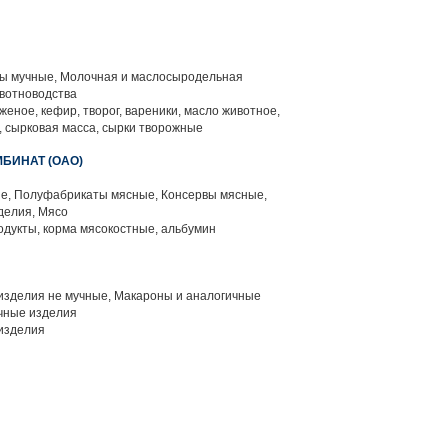
 мучные, Молочная и маслосыродельная
вотноводства
еное, кефир, творог, вареники, масло животное,
, сырковая масса, сырки творожные
БИНАТ (ОАО)
, Полуфабрикаты мясные, Консервы мясные,
делия, Мясо
одукты, корма мясокостные, альбумин
изделия не мучные, Макароны и аналогичные
чные изделия
изделия