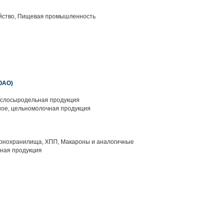
йство, Пищевая промышленность
ОАО)
слосыродельная продукция
ое, цельномолочная продукция
рнохранилища, ХПП, Макароны и аналогичные
яная продукция