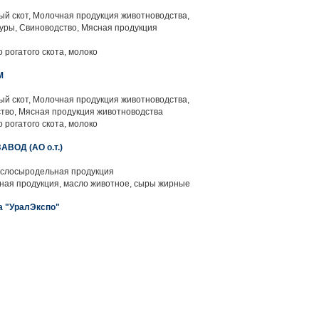
й скот, Молочная продукция животноводства,
уры, Свиноводство, Мясная продукция
 рогатого скота, молоко
М
й скот, Молочная продукция животноводства,
тво, Мясная продукция животноводства
 рогатого скота, молоко
ОД (АО о.т.)
слосыродельная продукция
ая продукция, масло животное, сыры жирные
а "УралЭкспо"