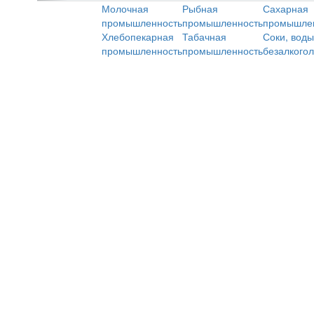
Молочная
Рыбная
Сахарная
промышленность
промышленность
промышле
Хлебопекарная
Табачная
Соки, воды
промышленность
промышленность
безалкого