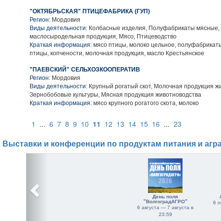
"ОКТЯБРЬСКАЯ" ПТИЦЕФАБРИКА (ГУП)
Регион:
Мордовия
Виды деятельности:
Колбасные изделия, Полуфабрикаты мясные,
маслосыродельная продукция, Мясо, Птицеводство
Краткая информация:
мясо птицы, молоко цельное, полуфабрикат
птицы, копчености, молочная продукция, масло Крестьянское
"ПАЕВСКИЙ" СЕЛЬХОЗКООПЕРАТИВ
Регион:
Мордовия
Виды деятельности:
Крупный рогатый скот, Молочная продукция ж
Зернобобовые культуры, Мясная продукция животноводства
Краткая информация:
мясо крупного рогатого скота, молоко
1
...
6
7
8
9
10
11
12
13
14
15
16
...
23
Выставки и конференции по продуктам питания и агр
День поля
"ВолгоградАГРО"
6 о
6 августа — 7 августа в
23:59