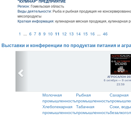
"КУЛИНАР" ПРЕДПРИЯТИЕ
Регион:
Гомельская область
Виды деятельности:
Рыба и рыбная продукция не консервированна
мясопродукты
Краткая информация:
кулинарная мясная продукция, кулинарная 
1
...
6
7
8
9
10
11
12
13
14
15
16
...
46
Выставки и конференции по продуктам питания и агр
АГРОСАЛОН 20
6 октября — 9 октя
23:59
Молочная
Рыбная
Сахарная
промышленность
промышленность
промышле
Хлебопекарная
Табачная
Соки, воды
промышленность
промышленность
безалкого